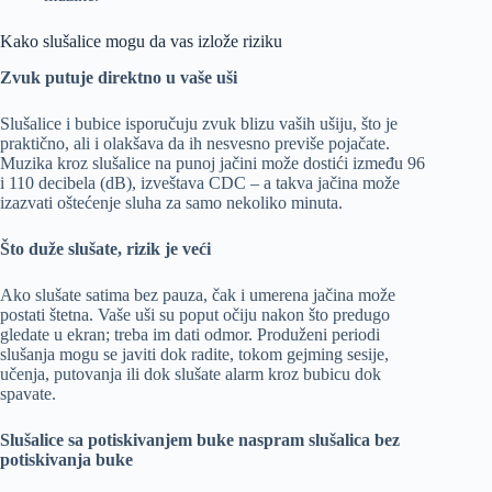
Kako slušalice mogu da vas izlože riziku
Zvuk putuje direktno u vaše uši
Slušalice i bubice isporučuju zvuk blizu vaših ušiju, što je
praktično, ali i olakšava da ih nesvesno previše pojačate.
Muzika kroz slušalice na punoj jačini može dostići između 96
i 110 decibela (dB), izveštava CDC – a takva jačina može
izazvati oštećenje sluha za samo nekoliko minuta.
Što duže slušate, rizik je veći
Ako slušate satima bez pauza, čak i umerena jačina može
postati štetna. Vaše uši su poput očiju nakon što predugo
gledate u ekran; treba im dati odmor. Produženi periodi
slušanja mogu se javiti dok radite, tokom gejming sesije,
učenja, putovanja ili dok slušate alarm kroz bubicu dok
spavate.
Slušalice sa potiskivanjem buke naspram slušalica bez
potiskivanja buke