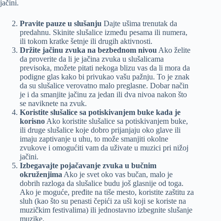
jačini.
Pravite pauze u slušanju
Dajte ušima trenutak da
predahnu. Skinite slušalice između pesama ili numera,
ili tokom kratke šetnje ili drugih aktivnosti.
Držite jačinu zvuka na bezbednom nivou
Ako želite
da proverite da li je jačina zvuka u slušalicama
previsoka, možete pitati nekoga blizu vas da li mora da
podigne glas kako bi privukao vašu pažnju. To je znak
da su slušalice verovatno malo preglasne. Dobar način
je i da smanjite jačinu za jedan ili dva nivoa nakon što
se naviknete na zvuk.
Koristite slušalice sa potiskivanjem buke kada je
korisno
Ako koristite slušalice sa potiskivanjem buke,
ili druge slušalice koje dobro prijanjaju oko glave ili
imaju zaptivanje u uhu, to može smanjiti okolne
zvukove i omogućiti vam da uživate u muzici pri nižoj
jačini.
Izbegavajte pojačavanje zvuka u bučnim
okruženjima
Ako je svet oko vas bučan, malo je
dobrih razloga da slušalice budu još glasnije od toga.
Ako je moguće, pređite na tiše mesto, koristite zaštitu za
sluh (kao što su penasti čepići za uši koji se koriste na
muzičkim festivalima) ili jednostavno izbegnite slušanje
muzike.