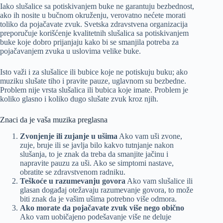
Iako slušalice sa potiskivanjem buke ne garantuju bezbednost,
ako ih nosite u bučnom okruženju, verovatno nećete morati
toliko da pojačavate zvuk. Svetska zdravstvena organizacija
preporučuje korišćenje kvalitetnih slušalica sa potiskivanjem
buke koje dobro prijanjaju kako bi se smanjila potreba za
pojačavanjem zvuka u uslovima velike buke.
Isto važi i za slušalice ili bubice koje ne potiskuju buku; ako
muziku slušate tiho i pravite pauze, uglavnom su bezbedne.
Problem nije vrsta slušalica ili bubica koje imate. Problem je
koliko glasno i koliko dugo slušate zvuk kroz njih.
Znaci da je vaša muzika preglasna
Zvonjenje ili zujanje u ušima
Ako vam uši zvone,
zuje, bruje ili se javlja bilo kakvo tutnjanje nakon
slušanja, to je znak da treba da smanjite jačinu i
napravite pauzu za uši. Ako se simptomi nastave,
obratite se zdravstvenom radniku.
Teškoće u razumevanju govora
Ako vam slušalice ili
glasan događaj otežavaju razumevanje govora, to može
biti znak da je vašim ušima potrebno više odmora.
Ako morate da pojačavate zvuk više nego obično
Ako vam uobičajeno podešavanje više ne deluje