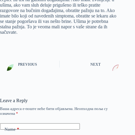
ušima, ako vam sluh deluje prigušeno ili teško pratite
razgovore na bučnim događajima, obratite pažnju na to. Ako
imate bilo koji od navedenih simptoma, obratite se lekaru ako
se stanje pogoršava ili vas nešto brine. Ušima je potrebna
stalna pažnja. To je veoma mali napor s vaše strane da ih
sačuvate.
PREVIOUS
NEXT
Leave a Reply
Ваша адреса е-поште неће бити објављена.
Неопходна поља су
означена
*
Name
*