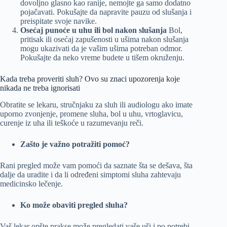
dovoljno glasno kao ranije, nemojte ga samo dodatno
pojačavati. Pokušajte da napravite pauzu od slušanja i
preispitate svoje navike.
Osećaj punoće u uhu ili bol nakon slušanja
Bol,
pritisak ili osećaj zapušenosti u ušima nakon slušanja
mogu ukazivati da je vašim ušima potreban odmor.
Pokušajte da neko vreme budete u tišem okruženju.
Kada treba proveriti sluh? Ovo su znaci upozorenja koje
nikada ne treba ignorisati
Obratite se lekaru, stručnjaku za sluh ili audiologu ako imate
uporno zvonjenje, promene sluha, bol u uhu, vrtoglavicu,
curenje iz uha ili teškoće u razumevanju reči.
Zašto je važno potražiti pomoć?
Rani pregled može vam pomoći da saznate šta se dešava, šta
dalje da uradite i da li određeni simptomi sluha zahtevaju
medicinsko lečenje.
Ko može obaviti pregled sluha?
Vaš lekar opšte prakse može pregledati vaše uši i po potrebi