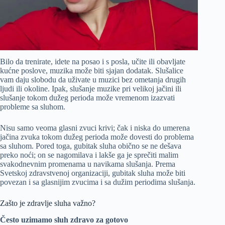
Bilo da trenirate, idete na posao i s posla, učite ili obavljate
kućne poslove, muzika može biti sjajan dodatak. Slušalice
vam daju slobodu da uživate u muzici bez ometanja drugih
ljudi ili okoline. Ipak, slušanje muzike pri velikoj jačini ili
slušanje tokom dužeg perioda može vremenom izazvati
probleme sa sluhom.
Nisu samo veoma glasni zvuci krivi; čak i niska do umerena
jačina zvuka tokom dužeg perioda može dovesti do problema
sa sluhom. Pored toga, gubitak sluha obično se ne dešava
preko noći; on se nagomilava i lakše ga je sprečiti malim
svakodnevnim promenama u navikama slušanja. Prema
Svetskoj zdravstvenoj organizaciji, gubitak sluha može biti
povezan i sa glasnijim zvucima i sa dužim periodima slušanja.
Zašto je zdravlje sluha važno?
Često uzimamo sluh zdravo za gotovo