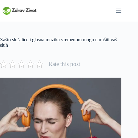
Skip
to
content
Zašto slušalice i glasna muzika vremenom mogu narušiti vaš
sluh
Rate this post