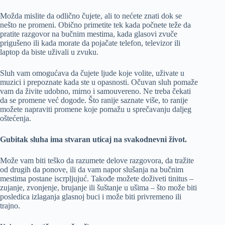
Možda mislite da odlično čujete, ali to nećete znati dok se
nešto ne promeni. Obično primetite tek kada počnete teže da
pratite razgovor na bučnim mestima, kada glasovi zvuče
prigušeno ili kada morate da pojačate telefon, televizor ili
laptop da biste uživali u zvuku.
Sluh vam omogućava da čujete ljude koje volite, uživate u
muzici i prepoznate kada ste u opasnosti. Očuvan sluh pomaže
vam da živite udobno, mirno i samouvereno. Ne treba čekati
da se promene već dogode. Što ranije saznate više, to ranije
možete napraviti promene koje pomažu u sprečavanju daljeg
oštećenja.
Gubitak sluha ima stvaran uticaj na svakodnevni život.
Može vam biti teško da razumete delove razgovora, da tražite
od drugih da ponove, ili da vam napor slušanja na bučnim
mestima postane iscrpljujuć. Takođe možete doživeti tinitus –
zujanje, zvonjenje, brujanje ili šuštanje u ušima – što može biti
posledica izlaganja glasnoj buci i može biti privremeno ili
trajno.