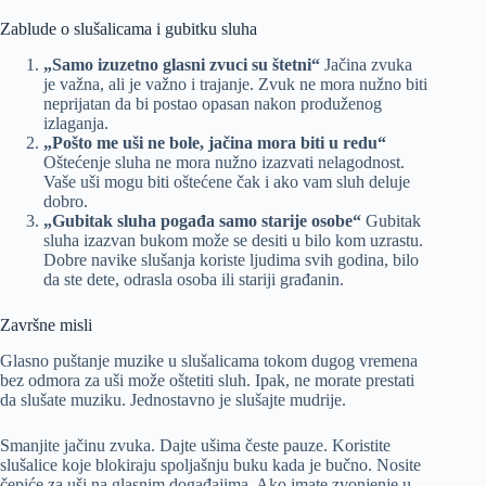
Zablude o slušalicama i gubitku sluha
„Samo izuzetno glasni zvuci su štetni“
Jačina zvuka
je važna, ali je važno i trajanje. Zvuk ne mora nužno biti
neprijatan da bi postao opasan nakon produženog
izlaganja.
„Pošto me uši ne bole, jačina mora biti u redu“
Oštećenje sluha ne mora nužno izazvati nelagodnost.
Vaše uši mogu biti oštećene čak i ako vam sluh deluje
dobro.
„Gubitak sluha pogađa samo starije osobe“
Gubitak
sluha izazvan bukom može se desiti u bilo kom uzrastu.
Dobre navike slušanja koriste ljudima svih godina, bilo
da ste dete, odrasla osoba ili stariji građanin.
Završne misli
Glasno puštanje muzike u slušalicama tokom dugog vremena
bez odmora za uši može oštetiti sluh. Ipak, ne morate prestati
da slušate muziku. Jednostavno je slušajte mudrije.
Smanjite jačinu zvuka. Dajte ušima česte pauze. Koristite
slušalice koje blokiraju spoljašnju buku kada je bučno. Nosite
čepiće za uši na glasnim događajima. Ako imate zvonjenje u