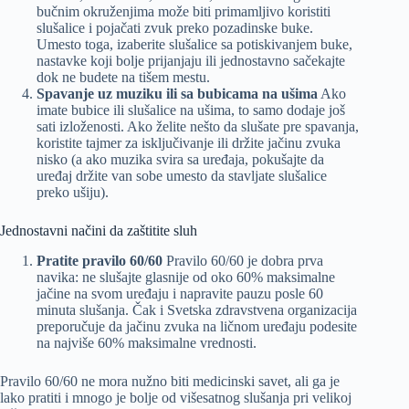
bučnim okruženjima može biti primamljivo koristiti
slušalice i pojačati zvuk preko pozadinske buke.
Umesto toga, izaberite slušalice sa potiskivanjem buke,
nastavke koji bolje prijanjaju ili jednostavno sačekajte
dok ne budete na tišem mestu.
Spavanje uz muziku ili sa bubicama na ušima
Ako
imate bubice ili slušalice na ušima, to samo dodaje još
sati izloženosti. Ako želite nešto da slušate pre spavanja,
koristite tajmer za isključivanje ili držite jačinu zvuka
nisko (a ako muzika svira sa uređaja, pokušajte da
uređaj držite van sobe umesto da stavljate slušalice
preko ušiju).
Jednostavni načini da zaštitite sluh
Pratite pravilo 60/60
Pravilo 60/60 je dobra prva
navika: ne slušajte glasnije od oko 60% maksimalne
jačine na svom uređaju i napravite pauzu posle 60
minuta slušanja. Čak i Svetska zdravstvena organizacija
preporučuje da jačinu zvuka na ličnom uređaju podesite
na najviše 60% maksimalne vrednosti.
Pravilo 60/60 ne mora nužno biti medicinski savet, ali ga je
lako pratiti i mnogo je bolje od višesatnog slušanja pri velikoj