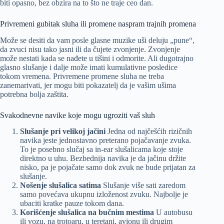
biti opasno, bez obzira na to što ne traje ceo dan.
Privremeni gubitak sluha ili promene naspram trajnih promena
Može se desiti da vam posle glasne muzike uši deluju „pune“,
da zvuci nisu tako jasni ili da čujete zvonjenje. Zvonjenje
može nestati kada se nađete u tišini i odmorite. Ali dugotrajno
glasno slušanje i dalje može imati kumulativne posledice
tokom vremena. Privremene promene sluha ne treba
zanemarivati, jer mogu biti pokazatelj da je vašim ušima
potrebna bolja zaštita.
Svakodnevne navike koje mogu ugroziti vaš sluh
Slušanje pri velikoj jačini
Jedna od najčešćih rizičnih
navika jeste jednostavno preterano pojačavanje zvuka.
To je posebno slučaj sa in-ear slušalicama koje stoje
direktno u uhu. Bezbednija navika je da jačinu držite
nisko, pa je pojačate samo dok zvuk ne bude prijatan za
slušanje.
Nošenje slušalica satima
Slušanje više sati zaredom
samo povećava ukupnu izloženost zvuku. Najbolje je
ubaciti kratke pauze tokom dana.
Korišćenje slušalica na bučnim mestima
U autobusu
ili vozu, na trotoaru, u teretani, avionu ili drugim