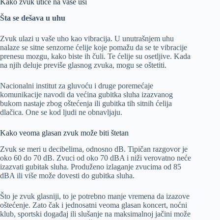
Kako zvuk utiče na vaše uši
Šta se dešava u uhu
Zvuk ulazi u vaše uho kao vibracija. U unutrašnjem uhu
nalaze se sitne senzorne ćelije koje pomažu da se te vibracije
prenesu mozgu, kako biste ih čuli. Te ćelije su osetljive. Kada
na njih deluje previše glasnog zvuka, mogu se oštetiti.
Nacionalni institut za gluvoću i druge poremećaje
komunikacije navodi da većina gubitka sluha izazvanog
bukom nastaje zbog oštećenja ili gubitka tih sitnih ćelija
dlačica. One se kod ljudi ne obnavljaju.
Kako veoma glasan zvuk može biti štetan
Zvuk se meri u decibelima, odnosno dB. Tipičan razgovor je
oko 60 do 70 dB. Zvuci od oko 70 dBA i niži verovatno neće
izazvati gubitak sluha. Produženo izlaganje zvucima od 85
dBA ili više može dovesti do gubitka sluha.
Što je zvuk glasniji, to je potrebno manje vremena da izazove
oštećenje. Zato čak i jednosatni veoma glasan koncert, noćni
klub, sportski događaj ili slušanje na maksimalnoj jačini može