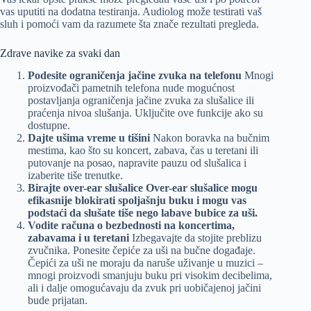
vas uputiti na dodatna testiranja. Audiolog može testirati vaš
sluh i pomoći vam da razumete šta znače rezultati pregleda.
Zdrave navike za svaki dan
Podesite ograničenja jačine zvuka na telefonu
Mnogi
proizvođači pametnih telefona nude mogućnost
postavljanja ograničenja jačine zvuka za slušalice ili
praćenja nivoa slušanja. Uključite ove funkcije ako su
dostupne.
Dajte ušima vreme u tišini
Nakon boravka na bučnim
mestima, kao što su koncert, zabava, čas u teretani ili
putovanje na posao, napravite pauzu od slušalica i
izaberite tiše trenutke.
Birajte over-ear slušalice Over-ear slušalice mogu
efikasnije blokirati spoljašnju buku i mogu vas
podstaći da slušate tiše nego labave bubice za uši.
Vodite računa o bezbednosti na koncertima,
zabavama i u teretani
Izbegavajte da stojite preblizu
zvučnika. Ponesite čepiće za uši na bučne događaje.
Čepići za uši ne moraju da naruše uživanje u muzici –
mnogi proizvodi smanjuju buku pri visokim decibelima,
ali i dalje omogućavaju da zvuk pri uobičajenoj jačini
bude prijatan.