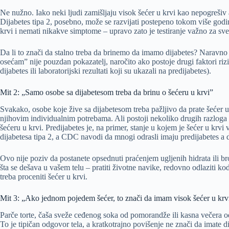
Ne nužno. Iako neki ljudi zamišljaju visok šećer u krvi kao nepogrešiv 
Dijabetes tipa 2, posebno, može se razvijati postepeno tokom više go
krvi i nemati nikakve simptome – upravo zato je testiranje važno za sve 
Da li to znači da stalno treba da brinemo da imamo dijabetes? Naravno
osećam” nije pouzdan pokazatelj, naročito ako postoje drugi faktori rizika
dijabetes ili laboratorijski rezultati koji su ukazali na predijabetes).
Mit 2: „Samo osobe sa dijabetesom treba da brinu o šećeru u krvi”
Svakako, osobe koje žive sa dijabetesom treba pažljivo da prate šećer u 
njihovim individualnim potrebama. Ali postoji nekoliko drugih razloga 
šećeru u krvi. Predijabetes je, na primer, stanje u kojem je šećer u krvi
dijabetesa tipa 2, a CDC navodi da mnogi odrasli imaju predijabetes a d
Ovo nije poziv da postanete opsednuti praćenjem ugljenih hidrata ili bro
šta se dešava u vašem telu – pratiti životne navike, redovno odlaziti kod l
treba proceniti šećer u krvi.
Mit 3: „Ako jednom pojedem šećer, to znači da imam visok šećer u krv
Parče torte, čaša sveže ceđenog soka od pomorandže ili kasna večera od
To je tipičan odgovor tela, a kratkotrajno povišenje ne znači da imate d