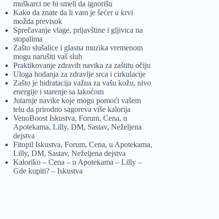
muškarci ne bi smeli da ignorišu
Kako da znate da li vam je šećer u krvi
možda previsok
Sprečavanje vlage, prljavštine i gljivica na
stopalima
Zašto slušalice i glasna muzika vremenom
mogu narušiti vaš sluh
Praktikovanje zdravih navika za zaštitu očiju
Uloga hodanja za zdravlje srca i cirkulacije
Zašto je hidratacija važna za vašu kožu, nivo
energije i starenje sa lakoćom
Jutarnje navike koje mogu pomoći vašem
telu da prirodno sagoreva više kalorija
VenoBoost Iskustva, Forum, Cena, u
Apotekama, Lilly, DM, Sastav, Neželjena
dejstva
Fitopil Iskustva, Forum, Cena, u Apotekama,
Lilly, DM, Sastav, Neželjena dejstva
Kaloriko – Cena – u Apotekama – Lilly –
Gde kupiti? – Iskustva