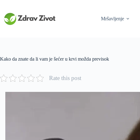
Skip
to
content
Mršavljenje
Kako da znate da li vam je šećer u krvi možda previsok
Rate this post