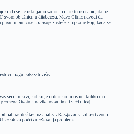
uje se da se ne oslanjamo samo na ono što osećamo, da ne
 U svom objašnjenju dijabetesa, Mayo Clinic navodi da
u prisutni rani znaci; opisuje sledeće simptome koji, kada se
testovi mogu pokazati više.
 vaš šećer u krvi, koliko je dobro kontrolisan i koliko mu
a promene životnih navika mogu imati veći uticaj.
o odmah raditi čitav niz analiza. Razgovor sa zdravstvenim
iki korak ka početku rešavanja problema.