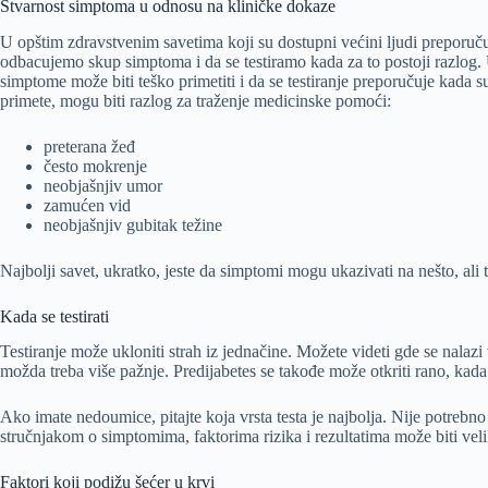
Stvarnost simptoma u odnosu na kliničke dokaze
U opštim zdravstvenim savetima koji su dostupni većini ljudi preporuč
odbacujemo skup simptoma i da se testiramo kada za to postoji razlog.
simptome može biti teško primetiti i da se testiranje preporučuje kada s
primete, mogu biti razlog za traženje medicinske pomoći:
preterana žeđ
često mokrenje
neobjašnjiv umor
zamućen vid
neobjašnjiv gubitak težine
Najbolji savet, ukratko, jeste da simptomi mogu ukazivati na nešto, ali 
Kada se testirati
Testiranje može ukloniti strah iz jednačine. Možete videti gde se nalazi
možda treba više pažnje. Predijabetes se takođe može otkriti rano, kad
Ako imate nedoumice, pitajte koja vrsta testa je najbolja. Nije potrebn
stručnjakom o simptomima, faktorima rizika i rezultatima može biti vel
Faktori koji podižu šećer u krvi