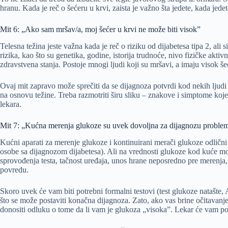
hranu. Kada je reč o šećeru u krvi, zaista je važno šta jedete, kada jedet
Mit 6: „Ako sam mršav/a, moj šećer u krvi ne može biti visok”
Telesna težina jeste važna kada je reč o riziku od dijabetesa tipa 2, ali 
rizika, kao što su genetika, godine, istorija trudnoće, nivo fizičke aktiv
zdravstvena stanja. Postoje mnogi ljudi koji su mršavi, a imaju visok še
Ovaj mit zapravo može sprečiti da se dijagnoza potvrdi kod nekih ljudi
na osnovu težine. Treba razmotriti širu sliku – znakove i simptome koje i
lekara.
Mit 7: „Kućna merenja glukoze su uvek dovoljna za dijagnozu proble
Kućni aparati za merenje glukoze i kontinuirani merači glukoze odlični 
osobe sa dijagnozom dijabetesa). Ali na vrednosti glukoze kod kuće mogu
sprovođenja testa, tačnost uređaja, unos hrane neposredno pre merenja, f
povredu.
Skoro uvek će vam biti potrebni formalni testovi (test glukoze natašte, 
što se može postaviti konačna dijagnoza. Zato, ako vas brine očitavanj
donositi odluku o tome da li vam je glukoza „visoka”. Lekar će vam po