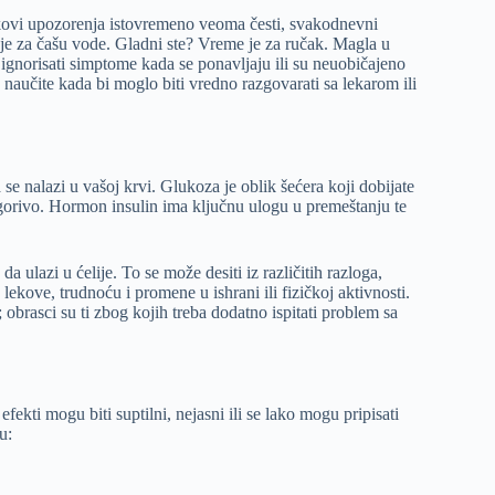
kovi upozorenja istovremeno veoma česti, svakodnevni
 za čašu vode. Gladni ste? Vreme je za ručak. Magla u
ignorisati simptome kada se ponavljaju ili su neuobičajeno
a naučite kada bi moglo biti vredno razgovarati sa lekarom ili
se nalazi u vašoj krvi. Glukoza je oblik šećera koji dobijate
ao gorivo. Hormon insulin ima ključnu ulogu u premeštanju te
 ulazi u ćelije. To se može desiti iz različitih razloga,
e lekove, trudnoću i promene u ishrani ili fizičkoj aktivnosti.
brasci su ti zbog kojih treba dodatno ispitati problem sa
ekti mogu biti suptilni, nejasni ili se lako mogu pripisati
u: