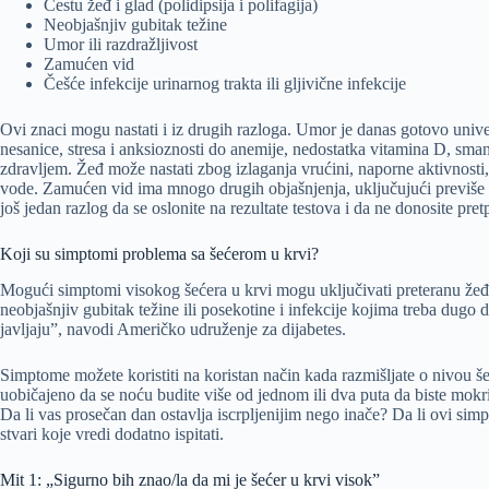
Čestu žeđ i glad (polidipsija i polifagija)
Neobjašnjiv gubitak težine
Umor ili razdražljivost
Zamućen vid
Češće infekcije urinarnog trakta ili gljivične infekcije
Ovi znaci mogu nastati i iz drugih razloga. Umor je danas gotovo unive
nesanice, stresa i anksioznosti do anemije, nedostatka vitamina D, sman
zdravljem. Žeđ može nastati zbog izlaganja vrućini, naporne aktivnosti,
vode. Zamućen vid ima mnogo drugih objašnjenja, uključujući previše v
još jedan razlog da se oslonite na rezultate testova i da ne donosite pre
Koji su simptomi problema sa šećerom u krvi?
Mogući simptomi visokog šećera u krvi mogu uključivati preteranu žeđ,
neobjašnjiv gubitak težine ili posekotine i infekcije kojima treba dugo 
javljaju”, navodi Američko udruženje za dijabetes.
Simptome možete koristiti na koristan način kada razmišljate o nivou še
uobičajeno da se noću budite više od jednom ili dva puta da biste mokr
Da li vas prosečan dan ostavlja iscrpljenijim nego inače? Da li ovi sim
stvari koje vredi dodatno ispitati.
Mit 1: „Sigurno bih znao/la da mi je šećer u krvi visok”