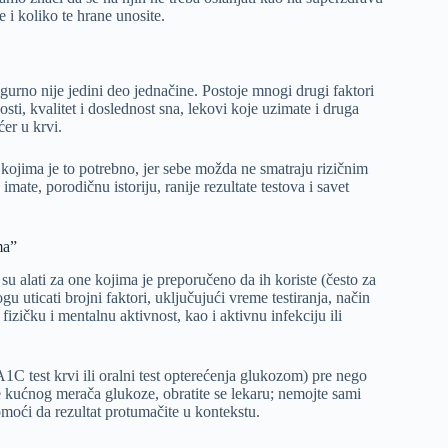
e i koliko te hrane unosite.
sigurno nije jedini deo jednačine. Postoje mnogi drugi faktori
nosti, kvalitet i doslednost sna, lekovi koje uzimate i druga
ćer u krvi.
 kojima je to potrebno, jer sebe možda ne smatraju rizičnim
mate, porodičnu istoriju, ranije rezultate testova i savet
ma”
su alati za one kojima je preporučeno da ih koriste (često za
 uticati brojni faktori, uključujući vreme testiranja, način
izičku i mentalnu aktivnost, kao i aktivnu infekciju ili
A1C test krvi ili oralni test opterećenja glukozom) pre nego
e kućnog merača glukoze, obratite se lekaru; nemojte sami
moći da rezultat protumačite u kontekstu.