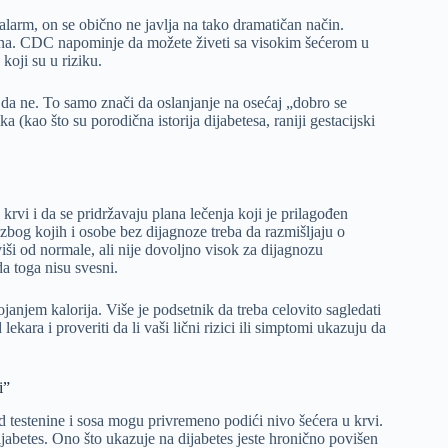
alarm, on se obično ne javlja na tako dramatičan način.
dina. CDC napominje da možete živeti sa visokim šećerom u
koji su u riziku.
 da ne. To samo znači da oslanjanje na osećaj „dobro se
 (kao što su porodična istorija dijabetesa, raniji gestacijski
krvi i da se pridržavaju plana lečenja koji je prilagođen
zbog kojih i osobe bez dijagnoze treba da razmišljaju o
 viši od normale, ali nije dovoljno visok za dijagnozu
a toga nisu svesni.
janjem kalorija. Više je podsetnik da treba celovito sagledati
ekara i proveriti da li vaši lični rizici ili simptomi ukazuju da
i”
 testenine i sosa mogu privremeno podići nivo šećera u krvi.
ijabetes. Ono što ukazuje na dijabetes jeste hronično povišen