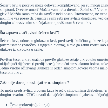
Šećer u krvi u početku može delovati komplikovano, jer su mnogi zna
simptomi. Osećate umor? Možda vam treba dremka. Žedni ste? Vreme je
glavi? Možda samo treba da završite neki posao. Istovremeno, ne treba 
jaki; nije vaš posao da paničite i sami sebi postavljate dijagnozu, već d
drugim zdravstvenim stručnjakom o povišenom šećeru u krvi.
Šta zapravo znači „visok šećer u krvi”?
Šećer u krvi, odnosno glukoza u krvi, predstavlja količinu glukoze koja 
putem ishrane (naročito iz ugljenih hidrata), a telo ga zatim koristi k
glukoze iz krvotoka u ćelije.
Povišen šećer u krvi znači da previše glukoze ostaje u krvotoku umesto da
uključujući dijabetes (i predijabetes), hronični stres, akutnu bolest, nek
Jedno visoko očitavanje glukoze ili jedan simptom govore veoma malo; o
šećerom u krvi.
Zašto nije dovoljno oslanjati se na simptome?
To može predstavljati problem kada je reč o simptomima dijabetesa, jer ef
drugim stvarima. CDC navodi da najčešći simptomi dijabetesa uključuj
Često mokrenje (poliurija)