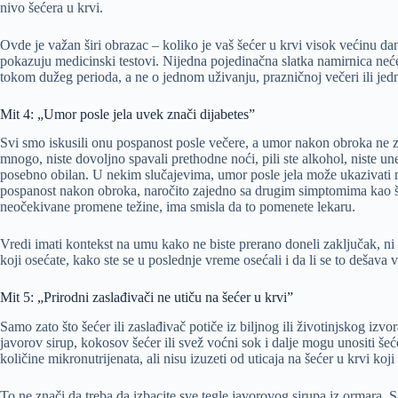
nivo šećera u krvi.
Ovde je važan širi obrazac – koliko je vaš šećer u krvi visok većinu dan
pokazuju medicinski testovi. Nijedna pojedinačna slatka namirnica neće
tokom dužeg perioda, a ne o jednom uživanju, prazničnoj večeri ili je
Mit 4: „Umor posle jela uvek znači dijabetes”
Svi smo iskusili onu pospanost posle večere, a umor nakon obroka ne z
mnogo, niste dovoljno spavali prethodne noći, pili ste alkohol, niste un
posebno obilan. U nekim slučajevima, umor posle jela može ukazivati na
pospanost nakon obroka, naročito zajedno sa drugim simptomima kao št
neočekivane promene težine, ima smisla da to pomenete lekaru.
Vredi imati kontekst na umu kako ne biste prerano doneli zaključak, n
koji osećate, kako ste se u poslednje vreme osećali i da li se to dešava
Mit 5: „Prirodni zaslađivači ne utiču na šećer u krvi”
Samo zato što šećer ili zaslađivač potiče iz biljnog ili životinjskog izv
javorov sirup, kokosov šećer ili svež voćni sok i dalje mogu unositi šeće
količine mikronutrijenata, ali nisu izuzeti od uticaja na šećer u krvi koji 
To ne znači da treba da izbacite sve tegle javorovog sirupa iz ormara. 