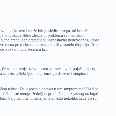
rzalno iskustvo i može biti posledica svega, od hronične
jene funkcije štitne žlezde ili problema sa mentalnim
 slane hrane, dehidratacije ili jednostavno nedovoljnog unosa
remena pred ekranom, suvo oko ili zastarelu dioptriju. To je
tpostavke o nivou šećera u krvi.
 često mokrenje, izrazit umor, zamućen vid, pojačan apetit,
da zarastu. „Neki ljudi ne primećuju da se ovi simptomi
ćera u krvi. Da li postoje obrasci u tim simptomima? Da li je
ili? Da li ste mnogo žedniji nego obično, bez jasnog razloga?
ptomi traju danima ili nedeljama umesto nekoliko sati? To su