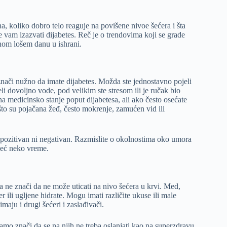
a, koliko dobro telo reaguje na povišene nivoe šećera i šta
 vam izazvati dijabetes. Reč je o trendovima koji se grade
dnom lošem danu u ishrani.
nači nužno da imate dijabetes. Možda ste jednostavno pojeli
eli dovoljno vode, pod velikim ste stresom ili je ručak bio
 medicinsko stanje poput dijabetesa, ali ako često osećate
o su pojačana žeđ, često mokrenje, zamućen vid ili
i pozitivan ni negativan. Razmislite o okolnostima oko umora
 već neko vreme.
ora ne znači da ne može uticati na nivo šećera u krvi. Med,
r ili ugljene hidrate. Mogu imati različite ukuse ili male
imaju i drugi šećeri i zaslađivači.
Samo znači da se na njih ne treba oslanjati kao na superzdravu