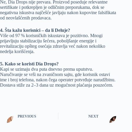
Ne, Dia Drops nije prevara. Proizvod poseduje relevantne
sertifikate i potkrepljen je odličnim preporukama, dok se
negativna iskustva najčešće javljaju nakon kupovine falsifikata
od neovlašćenih prodavaca.
4. Šta kažu korisnici – da li Deluje?
Više od 97 % korisničkih iskustava je pozitivno. Mnogi
prijavljuju stabilizaciju šećera, poboljšanje energije i
revitalizaciju opšteg osećaja zdravlja već nakon nekoliko
nedelja korišćenja.
5. Kako se koristi Dia Drops?
Kapi se uzimaju dva puta dnevno prema uputstvu.
Naručivanje se vrši na zvaničnom sajtu, gde korisnik ostavi
ime i broj telefona, nakon čega operater potvrđuje narudžbinu.
Dostava stiže za 2–3 dana uz mogućnost plaćanja pouzećem.
PREVIOUS
NEXT