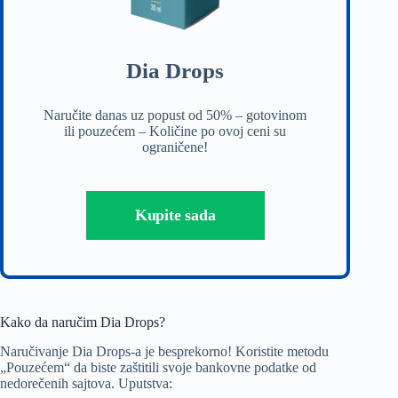
Dia Drops
Naručite danas uz popust od 50% – gotovinom
ili pouzećem – Količine po ovoj ceni su
ograničene!
Kupite sada
Kako da naručim Dia Drops?
Naručivanje Dia Drops-a je besprekorno! Koristite metodu
„Pouzećem“ da biste zaštitili svoje bankovne podatke od
nedorečenih sajtova. Uputstva: