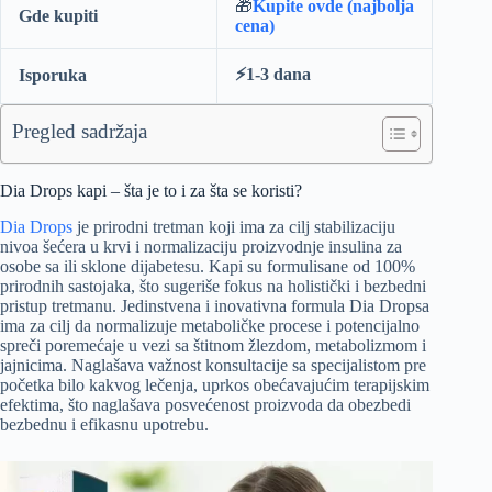
🎁
Kupite ovde (najbolja
Gde kupiti
cena)
⚡️1-3 dana
Isporuka
Pregled sadržaja
Dia Drops kapi – šta je to i za šta se koristi?
Dia Drops
je prirodni tretman koji ima za cilj stabilizaciju
nivoa šećera u krvi i normalizaciju proizvodnje insulina za
osobe sa ili sklone dijabetesu. Kapi su formulisane od 100%
prirodnih sastojaka, što sugeriše fokus na holistički i bezbedni
pristup tretmanu. Jedinstvena i inovativna formula Dia Dropsa
ima za cilj da normalizuje metaboličke procese i potencijalno
spreči poremećaje u vezi sa štitnom žlezdom, metabolizmom i
jajnicima. Naglašava važnost konsultacije sa specijalistom pre
početka bilo kakvog lečenja, uprkos obećavajućim terapijskim
efektima, što naglašava posvećenost proizvoda da obezbedi
bezbednu i efikasnu upotrebu.