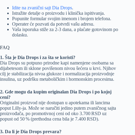
Idite na zvanični sajt Dia Drops
.
Istražite detalje o proizvodu i klinička ispitivanja.
Popunite formular svojim imenom i brojem telefona.
Operater će pozvati da potvrdi vašu adresu.
Vaša isporuka stiže za 2-3 dana, a plaćate gotovinom po
dolasku.
FAQ
1. Šta je Dia Drops i za šta se koristi?
Dia Drops su potpuno prirodne kapi namenjene osobama sa
dijabetesom ili sklone povišenom nivou šećera u krvi. Njihov
cilj je stabilizacija nivoa glukoze i normalizacija proizvodnje
insulina, uz podršku metaboličkim i hormonskim procesima.
2. Gde mogu da kupim originalan Dia Drops i po kojoj
ceni?
Originalni proizvod nije dostupan u apotekama ili lancima
poput Lilly-ja. Može se naručiti jedino putem zvaničnog sajta
proizvođača, po promotivnoj ceni od oko 3.700 RSD uz
popust od 50 % (prethodna cena bila je 7.400 RSD).
3. Da li je Dia Drops prevara?