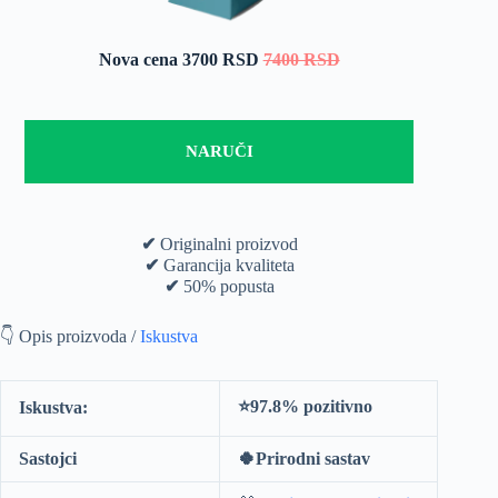
Nova cena 3700 RSD
7400 RSD
NARUČI
✔
Originalni proizvod
✔
Garancija kvaliteta
✔
50% popusta
👇 Opis proizvoda /
Iskustva
⭐️97.8% pozitivno
Iskustva:
Sastojci
🍀Prirodni sastav