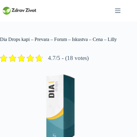
Skip
to
content
Dia Drops kapi – Prevara – Forum – Iskustva – Cena – Lilly
4.7/5 - (18 votes)