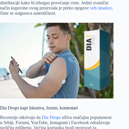
distribucije kako bi izbegao povećanje cene. Jedini zvanični
način kupovine ovog proizvoda je preko njegove
veb stranice
,
čime se osigurava autentičnost.
Dia Drops kapi Iskustva, forum, komentari
Recenzije otkrivaju da
Dia Drops
uživa značajnu popularnost
u Srbiji. Forumi, YouTube, Instagram i Facebook odražavaju
različita mišljenja. Većina korisnika hvali proizvod za