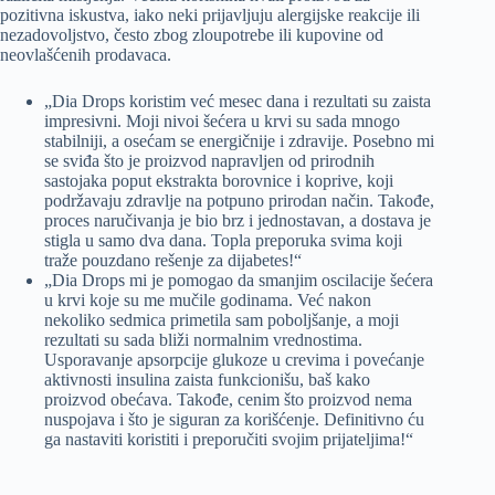
pozitivna iskustva, iako neki prijavljuju alergijske reakcije ili
nezadovoljstvo, često zbog zloupotrebe ili kupovine od
neovlašćenih prodavaca.
„Dia Drops koristim već mesec dana i rezultati su zaista
impresivni. Moji nivoi šećera u krvi su sada mnogo
stabilniji, a osećam se energičnije i zdravije. Posebno mi
se sviđa što je proizvod napravljen od prirodnih
sastojaka poput ekstrakta borovnice i koprive, koji
podržavaju zdravlje na potpuno prirodan način. Takođe,
proces naručivanja je bio brz i jednostavan, a dostava je
stigla u samo dva dana. Topla preporuka svima koji
traže pouzdano rešenje za dijabetes!“
„Dia Drops mi je pomogao da smanjim oscilacije šećera
u krvi koje su me mučile godinama. Već nakon
nekoliko sedmica primetila sam poboljšanje, a moji
rezultati su sada bliži normalnim vrednostima.
Usporavanje apsorpcije glukoze u crevima i povećanje
aktivnosti insulina zaista funkcionišu, baš kako
proizvod obećava. Takođe, cenim što proizvod nema
nuspojava i što je siguran za korišćenje. Definitivno ću
ga nastaviti koristiti i preporučiti svojim prijateljima!“