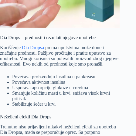
Dia Drops – prednosti i rezultati njegove upotrebe
Korišćenje
Dia Dropsa
prema uputstvima može doneti
značajne prednosti. Pažljivo pročitajte i pratite uputstvo za
upotrebu. Mnogi korisnici su pohvalili proizvod zbog njegove
efikasnosti. Evo nekih od prednosti koje smo pronašli.
Povećava proizvodnju insulina u pankreasu
Povećava aktivnost insulina
Usporava apsorpciju glukoze u crevima
Smanjuje količinu masti u krvi, snižava visok krvni
pritisak
Stabilizuje šećer u krvi
Neželjeni efekti Dia Drops
Trenutno nisu prijavljeni nikakvi neželjeni efekti za upotrebu
Dia Dropsa, mada se preporučuje oprez. Sa potpuno