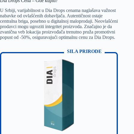
Dia Drops Cena – Gde kupiti?
U Srbiji, varijabilnost u Dia Drops cenama naglašava važnost
nabavke od ovlašćenih dobavljača. Autentičnost ostaje
centralna briga, posebno u digitalnoj maloprodaji. Neovlašćeni
prodavci mogu ugroziti integritet proizvoda. Značajno je da
zvanična veb lokacija proizvođača trenutno pruža promotivni
popust od -50%, osiguravajući optimalnu cenu za Dia Drops.
SILA PRIRODE