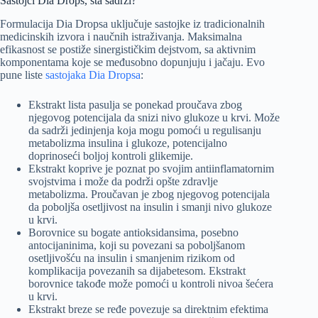
Sastojci Dia Drops, šta sadrži?
Formulacija Dia Dropsa uključuje sastojke iz tradicionalnih
medicinskih izvora i naučnih istraživanja. Maksimalna
efikasnost se postiže sinergističkim dejstvom, sa aktivnim
komponentama koje se međusobno dopunjuju i jačaju. Evo
pune liste
sastojaka Dia Dropsa
:
Ekstrakt lista pasulja se ponekad proučava zbog
njegovog potencijala da snizi nivo glukoze u krvi. Može
da sadrži jedinjenja koja mogu pomoći u regulisanju
metabolizma insulina i glukoze, potencijalno
doprinoseći boljoj kontroli glikemije.
Ekstrakt koprive je poznat po svojim antiinflamatornim
svojstvima i može da podrži opšte zdravlje
metabolizma. Proučavan je zbog njegovog potencijala
da poboljša osetljivost na insulin i smanji nivo glukoze
u krvi.
Borovnice su bogate antioksidansima, posebno
antocijaninima, koji su povezani sa poboljšanom
osetljivošću na insulin i smanjenim rizikom od
komplikacija povezanih sa dijabetesom. Ekstrakt
borovnice takođe može pomoći u kontroli nivoa šećera
u krvi.
Ekstrakt breze se ređe povezuje sa direktnim efektima