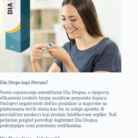
Dia Drops kapi Prevara?
Nema osporavanja autentičnosti Dia Dropsa; o njegovoj
efikasnosti svedoče brojne pozitivne preporuke kupaca.
Slučajevi negativnosti obično proizilaze iz kupovine na
platformama trećih strana kao što su onlajn apoteke ili
neovlašćeni prodavci koji prodaju falsifikovane replike. Naš
pedantan pregled potvrđuje legitimitet Dia Dropsa,
potkrijepljen svim potrebnim sertifikatima.