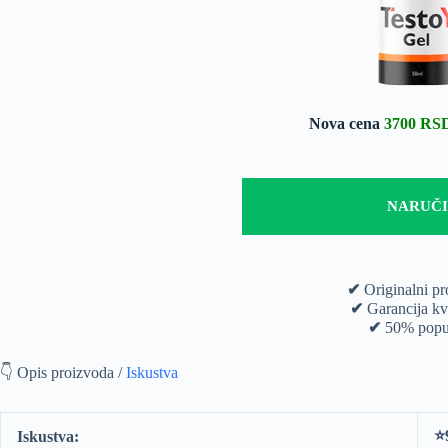
Nova cena
3700 RS
NARUČI
✔
Originalni p
✔
Garancija kva
✔
50% popu
👇 Opis proizvoda /
Iskustva
⭐
Iskustva: