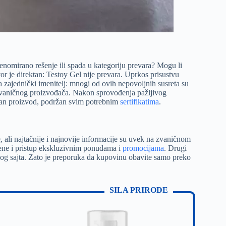
 renomirano rešenje ili spada u kategoriju prevara? Mogu li
vor je direktan: Testoy Gel nije prevara. Uprkos prisustvu
iva zajednički imenitelj: mnogi od ovih nepovoljnih susreta su
d zvaničnog proizvođača. Nakon sprovođenja pažljivog
jan proizvod, podržan svim potrebnim
sertifikatima
.
 ali najtačnije i najnovije informacije su uvek na zvaničnom
ene i pristup ekskluzivnim ponudama i
promocijama
. Drugi
čnog sajta. Zato je preporuka da kupovinu obavite samo preko
SILA PRIRODE