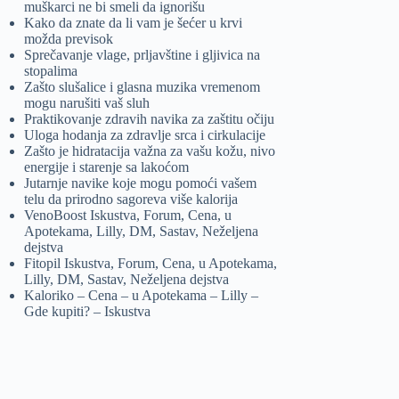
muškarci ne bi smeli da ignorišu
Kako da znate da li vam je šećer u krvi
možda previsok
Sprečavanje vlage, prljavštine i gljivica na
stopalima
Zašto slušalice i glasna muzika vremenom
mogu narušiti vaš sluh
Praktikovanje zdravih navika za zaštitu očiju
Uloga hodanja za zdravlje srca i cirkulacije
Zašto je hidratacija važna za vašu kožu, nivo
energije i starenje sa lakoćom
Jutarnje navike koje mogu pomoći vašem
telu da prirodno sagoreva više kalorija
VenoBoost Iskustva, Forum, Cena, u
Apotekama, Lilly, DM, Sastav, Neželjena
dejstva
Fitopil Iskustva, Forum, Cena, u Apotekama,
Lilly, DM, Sastav, Neželjena dejstva
Kaloriko – Cena – u Apotekama – Lilly –
Gde kupiti? – Iskustva