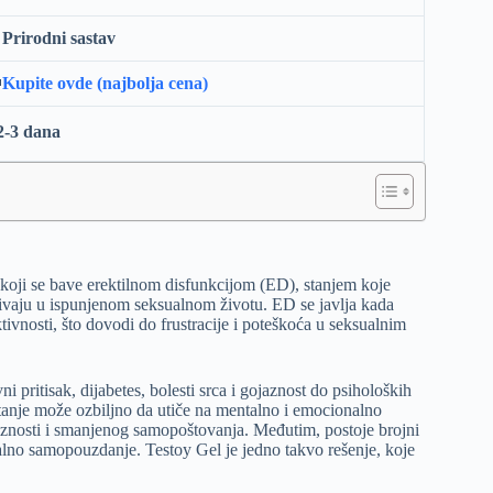
Prirodni sastav

Kupite ovde (najbolja cena)
2-3 dana
koji se bave erektilnom disfunkcijom (ED), stanjem koje
vaju u ispunjenom seksualnom životu. ED se javlja kada
tivnosti, što dovodi do frustracije i poteškoća u seksualnim
i pritisak, dijabetes, bolesti srca i gojaznost do psiholoških
 stanje može ozbiljno da utiče na mentalno i emocionalno
oznosti i smanjenog samopoštovanja. Međutim, postoje brojni
lno samopouzdanje. Testoy Gel je jedno takvo rešenje, koje