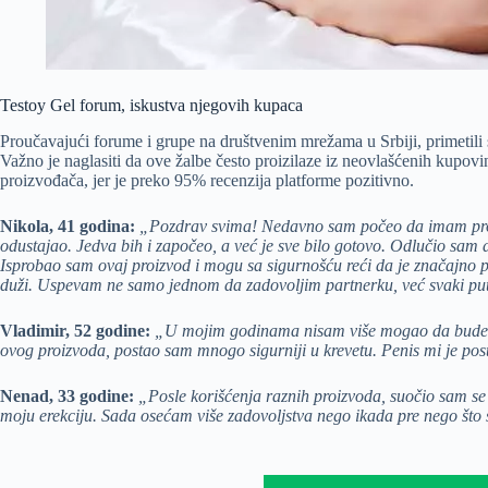
Testoy Gel forum, iskustva njegovih kupaca
Proučavajući forume i grupe na društvenim mrežama u Srbiji, primetil
Važno je naglasiti da ove žalbe često proizilaze iz neovlašćenih kup
proizvođača, jer je preko 95% recenzija platforme pozitivno.
Nikola, 41 godina:
„Pozdrav svima! Nedavno sam počeo da imam proble
odustajao. Jedva bih i započeo, a već je sve bilo gotovo. Odlučio sam
Isprobao sam ovaj proizvod i mogu sa sigurnošću reći da je značajno po
duži. Uspevam ne samo jednom da zadovoljim partnerku, već svaki put
Vladimir, 52 godine:
„U mojim godinama nisam više mogao da budem u 
ovog proizvoda, postao sam mnogo sigurniji u krevetu. Penis mi je postao
Nenad, 33 godine:
„Posle korišćenja raznih proizvoda, suočio sam se
moju erekciju. Sada osećam više zadovoljstva nego ikada pre nego što