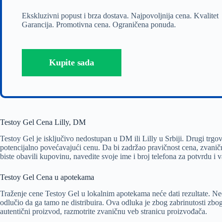
Ekskluzivni popust i brza dostava. Najpovoljnija cena. Kvalitet
Garancija. Promotivna cena. Ograničena ponuda.
Kupite sada
Testoy Gel Cena Lilly, DM
Testoy Gel je isključivo nedostupan u DM ili Lilly u Srbiji. Drugi trgov
potencijalno povećavajući cenu. Da bi zadržao pravičnost cena, zvan
biste obavili kupovinu, navedite svoje ime i broj telefona za potvrdu i v
Testoy Gel Cena u apotekama
Traženje cene Testoy Gel u lokalnim apotekama neće dati rezultate. Ne
odlučio da ga tamo ne distribuira. Ova odluka je zbog zabrinutosti zb
autentični proizvod, razmotrite zvaničnu veb stranicu proizvođača.