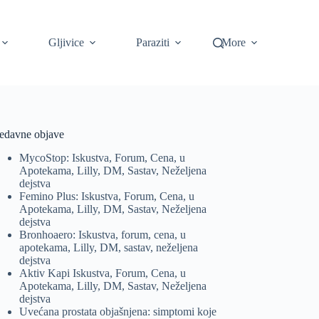
Gljivice
Paraziti
More
edavne objave
MycoStop: Iskustva, Forum, Cena, u
Apotekama, Lilly, DM, Sastav, Neželjena
dejstva
Femino Plus: Iskustva, Forum, Cena, u
Apotekama, Lilly, DM, Sastav, Neželjena
dejstva
Bronhoaero: Iskustva, forum, cena, u
apotekama, Lilly, DM, sastav, neželjena
dejstva
Aktiv Kapi Iskustva, Forum, Cena, u
Apotekama, Lilly, DM, Sastav, Neželjena
dejstva
Uvećana prostata objašnjena: simptomi koje