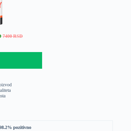
D
7400 RSD
roizvod
liteta
sta
️98.2% pozitivno