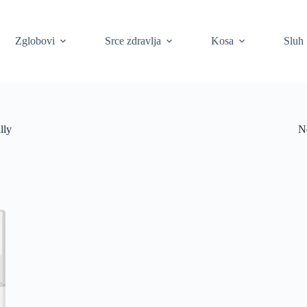
Zglobovi
Srce zdravlja
Kosa
Sluh
lly
N