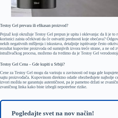
Testoy Gel prevara ili efikasan proizvod?
Pejzaž koji okružuje Testoy Gel prepun je upita i oklevanja: da li je to
korisnici zaista očekivati da će ostvariti prednosti koje obećava? Odgo
nekih negativnih mišljenja i iskustava, detaljnije ispitivanje često otkr
rezultat kupovine proizvoda od sumnjivih izvora treće strane, a ne o
istraživačkog procesa, možemo da tvrdimo da je Testoy Gel verodosto
Testoy Gel Cena – Gde kupiti u Srbiji?
Cene za Testoy Gel mogu da variraju u zavisnosti od toga gde kupujete,
sajtu proizvođača. Kupovinom direktno odatle obezbeđujete najbolje c
izvori možda ne garantuju autentičnost, pa je pametno držati se zvani
zvaničnog linka kako biste izbegli nepotrebne rizike.
Pogledajte svet na nov način!