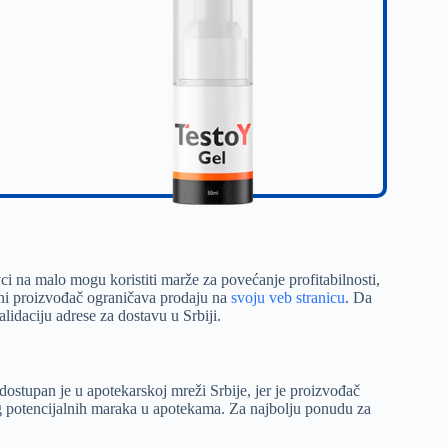
ci na malo mogu koristiti marže za povećanje profitabilnosti,
ični proizvođač ograničava prodaju na
svoju veb stranicu
. Da
alidaciju adrese za dostavu u Srbiji.
dostupan je u apotekarskoj mreži Srbije, jer je proizvođač
og potencijalnih maraka u apotekama. Za najbolju ponudu za