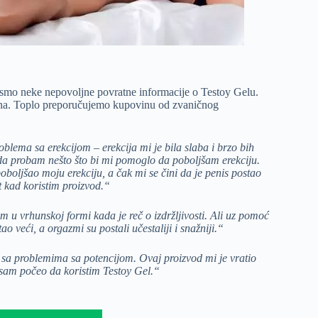
i smo neke nepovoljne povratne informacije o Testoy Gelu.
ovina. Toplo preporučujemo kupovinu od zvaničnog
ma sa erekcijom – erekcija mi je bila slaba i brzo bih
 da probam nešto što bi mi pomoglo da poboljšam erekciju.
boljšao moju erekciju, a čak mi se čini da je penis postao
 kad koristim proizvod.“
vrhunskoj formi kada je reč o izdržljivosti. Ali uz pomoć
 veći, a orgazmi su postali učestaliji i snažniji.“
 sa problemima sa potencijom. Ovaj proizvod mi je vratio
 sam počeo da koristim Testoy Gel.“