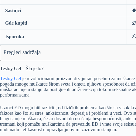
Sastojci
🍀
Gde kupiti

⚡️
Isporuka
Pregled sadržaja
Testoy Gel – Šta je to?
Testoy Gel
je revolucionarni proizvod dizajniran posebno za muškarce 
pogađa mnoge muškarce širom sveta i ometa njihovu sposobnost da uži
muškarac nije u stanju da postigne ili održi erekciju tokom seksualne ak
performansama.
Uzroci ED mogu biti različiti, od fizičkih problema kao što su visok krvn
faktora kao što su stres, anksioznost, depresija i problemi u vezi. Ovo
blagostanje muškarca, često dovodi do osećanja bespomoćnosti, anksi
tretmani koji pomažu muškarcima da prevaziđu ED i vrate svoje seksua
nudi nadu i efikasnost u upravljanju ovim izazovnim stanjem.