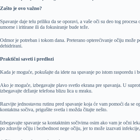
Zašto je ovo važno?
Spavanje daje telu priliku da se oporavi, a vaše oči su deo tog proces
umorne i iritirane ili da fokusiranje bude teže.
Odmor je potreban i tokom dana. Preterano opterećivanje očiju može po
dehidrirani.
Praktični saveti i predlozi
Kada je moguće, pokušajte da idete na spavanje po istom rasporedu i bu
Ako je moguće, izbegavajte plavo svetlo ekrana pre spavanja. U suprotn
izbegavajte držanje telefona blizu lica u mraku.
Razvijte jednostavnu rutinu pred spavanje koja će vam pomoći da se opus
kontaktna sočiva, prigušite svetla i možda čitajte nešto.
Izbegavajte spavanje sa kontaktnim sočivima osim ako vam je očni lekar
po zdravlje očiju i bezbednost nege očiju, jer to može izazvati infekcije, 