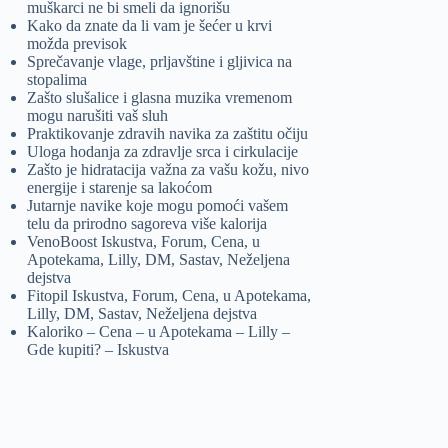
muškarci ne bi smeli da ignorišu
Kako da znate da li vam je šećer u krvi
možda previsok
Sprečavanje vlage, prljavštine i gljivica na
stopalima
Zašto slušalice i glasna muzika vremenom
mogu narušiti vaš sluh
Praktikovanje zdravih navika za zaštitu očiju
Uloga hodanja za zdravlje srca i cirkulacije
Zašto je hidratacija važna za vašu kožu, nivo
energije i starenje sa lakoćom
Jutarnje navike koje mogu pomoći vašem
telu da prirodno sagoreva više kalorija
VenoBoost Iskustva, Forum, Cena, u
Apotekama, Lilly, DM, Sastav, Neželjena
dejstva
Fitopil Iskustva, Forum, Cena, u Apotekama,
Lilly, DM, Sastav, Neželjena dejstva
Kaloriko – Cena – u Apotekama – Lilly –
Gde kupiti? – Iskustva