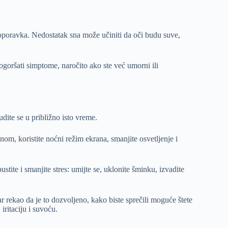
a oporavka. Nedostatak sna može učiniti da oči budu suve,
goršati simptome, naročito ako ste već umorni ili
dite se u približno isto vreme.
om, koristite noćni režim ekrana, smanjite osvetljenje i
tite i smanjite stres: umijte se, uklonite šminku, izvadite
 rekao da je to dozvoljeno, kako biste sprečili moguće štete
iritaciju i suvoću.