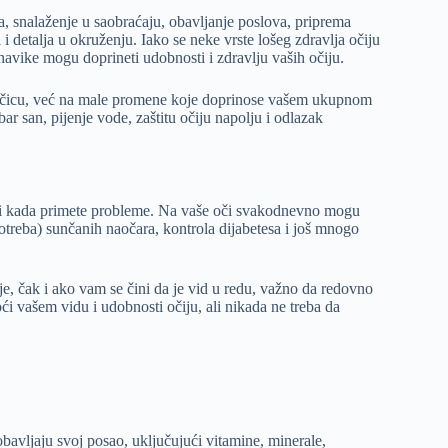
a, snalaženje u saobraćaju, obavljanje poslova, priprema
i detalja u okruženju. Iako se neke vrste lošeg zdravlja očiju
avike mogu doprineti udobnosti i zdravlju vaših očiju.
prečicu, već na male promene koje doprinose vašem ukupnom
ar san, pijenje vode, zaštitu očiju napolju i odlazak
 ili kada primete probleme. Na vaše oči svakodnevno mogu
potreba) sunčanih naočara, kontrola dijabetesa i još mnogo
 je, čak i ako vam se čini da je vid u redu, važno da redovno
i vašem vidu i udobnosti očiju, ali nikada ne treba da
avljaju svoj posao, uključujući vitamine, minerale,