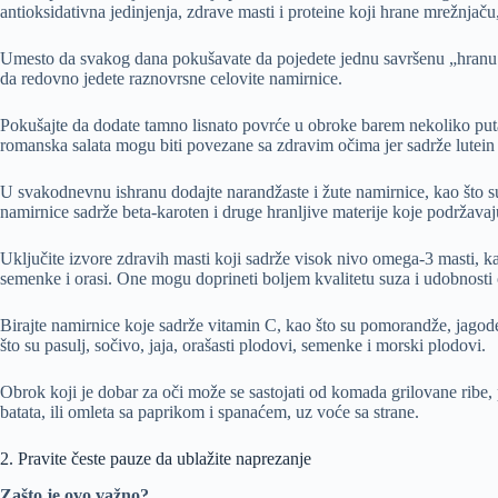
antioksidativna jedinjenja, zdrave masti i proteine koji hrane mrežnjač
Umesto da svakog dana pokušavate da pojedete jednu savršenu „hranu za
da redovno jedete raznovrsne celovite namirnice.
Pokušajte da dodate tamno lisnato povrće u obroke barem nekoliko puta 
romanska salata mogu biti povezane sa zdravim očima jer sadrže lutein 
U svakodnevnu ishranu dodajte narandžaste i žute namirnice, kao što su
namirnice sadrže beta-karoten i druge hranljive materije koje podržavaj
Uključite izvore zdravih masti koji sadrže visok nivo omega-3 masti, ka
semenke i orasi. One mogu doprineti boljem kvalitetu suza i udobnosti 
Birajte namirnice koje sadrže vitamin C, kao što su pomorandže, jagode,
što su pasulj, sočivo, jaja, orašasti plodovi, semenke i morski plodovi.
Obrok koji je dobar za oči može se sastojati od komada grilovane ribe, 
batata, ili omleta sa paprikom i spanaćem, uz voće sa strane.
2. Pravite česte pauze da ublažite naprezanje
Zašto je ovo važno?