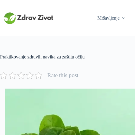
Skip
to
content
Mršavljenje
Praktikovanje zdravih navika za zaštitu očiju
Rate this post