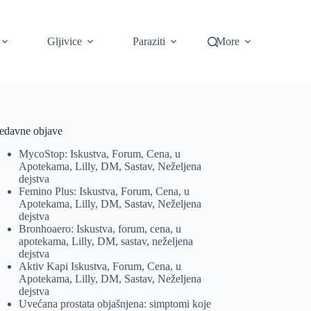
Gljivice
Paraziti
More
edavne objave
MycoStop: Iskustva, Forum, Cena, u
Apotekama, Lilly, DM, Sastav, Neželjena
dejstva
Femino Plus: Iskustva, Forum, Cena, u
Apotekama, Lilly, DM, Sastav, Neželjena
dejstva
Bronhoaero: Iskustva, forum, cena, u
apotekama, Lilly, DM, sastav, neželjena
dejstva
Aktiv Kapi Iskustva, Forum, Cena, u
Apotekama, Lilly, DM, Sastav, Neželjena
dejstva
Uvećana prostata objašnjena: simptomi koje