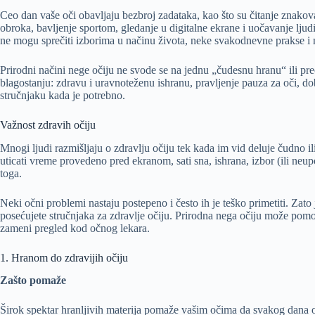
Ceo dan vaše oči obavljaju bezbroj zadataka, kao što su čitanje znakov
obroka, bavljenje sportom, gledanje u digitalne ekrane i uočavanje ljudi 
ne mogu sprečiti izborima u načinu života, neke svakodnevne prakse i n
Prirodni načini nege očiju ne svode se na jednu „čudesnu hranu“ ili 
blagostanju: zdravu i uravnoteženu ishranu, pravljenje pauza za oči, dob
stručnjaku kada je potrebno.
Važnost zdravih očiju
Mnogi ljudi razmišljaju o zdravlju očiju tek kada im vid deluje čudno
uticati vreme provedeno pred ekranom, sati sna, ishrana, izbor (ili neu
toga.
Neki očni problemi nastaju postepeno i često ih je teško primetiti. Zato
posećujete stručnjaka za zdravlje očiju. Prirodna nega očiju može pomoć
zameni pregled kod očnog lekara.
1. Hranom do zdravijih očiju
Zašto pomaže
Širok spektar hranljivih materija pomaže vašim očima da svakog dana ob