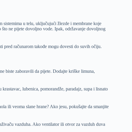
m sistemima u telu, uključujući žlezde i membrane koje
o što ne pijete dovoljno vode. Ipak, održavanje dovoljnog
 sati pred računarom takođe mogu dovesti do suvih očiju.
ne biste zaboravili da pijete. Dodajte kriške limuna,
u krastavac, lubenica, pomorandže, paradajz, supa i lisnato
hola ili veoma slane hrane? Ako jesu, pokušajte da smanjite
živaču vazduha. Ako ventilator ili otvor za vazduh duva