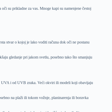
 za oči su prikladne za vas. Mnoge kapi su namenjene čestoj
 česta stvar o kojoj je lako voditi računa dok oči ne postanu
šaju gledanje pri jakom svetlu, posebno tako što smanjuju
 UVA i od UVB zraka. Veći okviri ili modeli koji obavijaju
ebno na plaži ili tokom vožnje, planinarenja ili boravka