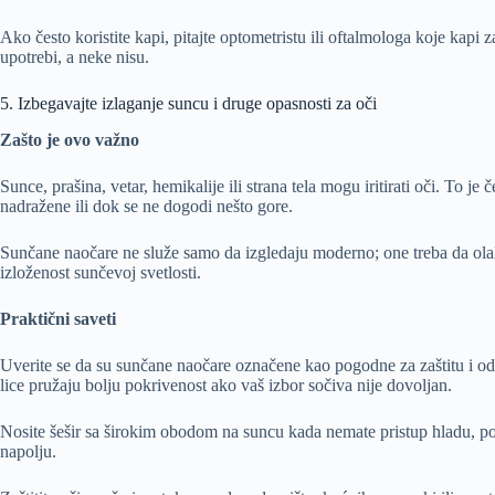
Ako često koristite kapi, pitajte optometristu ili oftalmologa koje kapi
upotrebi, a neke nisu.
5. Izbegavajte izlaganje suncu i druge opasnosti za oči
Zašto je ovo važno
Sunce, prašina, vetar, hemikalije ili strana tela mogu iritirati oči. To je
nadražene ili dok se ne dogodi nešto gore.
Sunčane naočare ne služe samo da izgledaju moderno; one treba da olak
izloženost sunčevoj svetlosti.
Praktični saveti
Uverite se da su sunčane naočare označene kao pogodne za zaštitu i od
lice pružaju bolju pokrivenost ako vaš izbor sočiva nije dovoljan.
Nosite šešir sa širokim obodom na suncu kada nemate pristup hladu, pos
napolju.