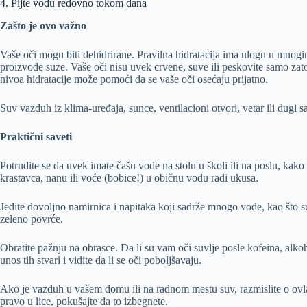
4. Pijte vodu redovno tokom dana
Zašto je ovo važno
Vaše oči mogu biti dehidrirane. Pravilna hidratacija ima ulogu u mnogi
proizvode suze. Vaše oči nisu uvek crvene, suve ili peskovite samo zat
nivoa hidratacije može pomoći da se vaše oči osećaju prijatno.
Suv vazduh iz klima-uređaja, sunce, ventilacioni otvori, vetar ili dugi
Praktični saveti
Potrudite se da uvek imate čašu vode na stolu u školi ili na poslu, kako 
krastavca, nanu ili voće (bobice!) u običnu vodu radi ukusa.
Jedite dovoljno namirnica i napitaka koji sadrže mnogo vode, kao što s
zeleno povrće.
Obratite pažnju na obrasce. Da li su vam oči suvlje posle kofeina, alko
unos tih stvari i vidite da li se oči poboljšavaju.
Ako je vazduh u vašem domu ili na radnom mestu suv, razmislite o ovla
pravo u lice, pokušajte da to izbegnete.