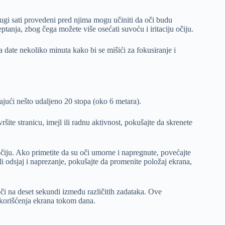
ugi sati provedeni pred njima mogu učiniti da oči budu
tanja, zbog čega možete više osećati suvoću i iritaciju očiju.
 date nekoliko minuta kako bi se mišići za fokusiranje i
ajući nešto udaljeno 20 stopa (oko 6 metara).
ite stranicu, imejl ili radnu aktivnost, pokušajte da skrenete
očiju. Ako primetite da su oči umorne i napregnute, povećajte
li odsjaj i naprezanje, pokušajte da promenite položaj ekrana,
či na deset sekundi između različitih zadataka. Ove
korišćenja ekrana tokom dana.