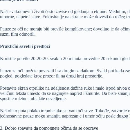
Naši svakodnevni životi često zavise od gledanja u ekrane. Međutim, d
umorne, napete i suve. Fokusiranje na ekrane može dovesti do ređeg trep
Pauze za oči ne moraju biti previše komplikovane; dovoljno je da očima
suzni film odmorili.
Praktični saveti i predlozi
Koristite pravilo 20-20-20: svakih 20 minuta provedite 20 sekundi gled
Pauzu za oči možete povezati i sa drugim zadatkom. Svaki put kada završ
pogled, pogledate kroz prozor ili na drugi kraj prostorije.
Postavite ekran otprilike na udaljenost dužine ruke i malo ispod nivoa 
veličinu teksta umesto da se naginjete napred i žmurite. Da biste smanji
spustite roletne i ublažite osvetljenje.
Nekoliko puta polako trepnite ako su vam oči suve. Takođe, zatvorite o
jednostavne pauze mogu smanjiti naprezanje i umor očiju posle dugog 
3. Dobro spavajte da pomognete očima da se oporave