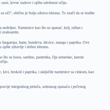
u, suze, krvne sudove i opštu udobnost očiju.
 oči“, obično je bolja zdrava ishrana. To znači da se trudite
nedeljno. Namirnice kao što su spanać, kelj, raštan i
i zeaksantin.
 šargarepa, batat, bundeva, tikvice, mango i paprika. Ove
u opšte zdravlje i dobru ishranu.
o što su losos, sardine, pastrmka, čija semenke, lanene
očiju.
 kivi, brokoli i paprika, i uključite namirnice sa cinkom, kao
porcije integralnog pirinča, sotiranog spanaća i pečenog