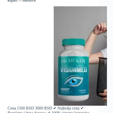
kupiti? – Iskustva
Cena 1500 RSD 3000 RSD ✔ Najbolja cena ✔
Besplatna i brza dostava ✔ 100% sigurna kupovina