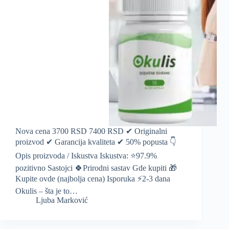
Nova cena 3700 RSD 7400 RSD ✔ Originalni
proizvod ✔ Garancija kvaliteta ✔ 50% popusta 👇
Opis proizvoda / Iskustva Iskustva: ⭐️97.9%
pozitivno Sastojci 🍀Prirodni sastav Gde kupiti 🎁
Kupite ovde (najbolja cena) Isporuka ⚡️2-3 dana
Okulis – šta je to…
Ljuba Marković