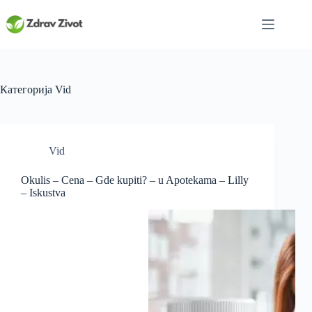
Skip
to
content
Категорија
Vid
Vid
Okulis – Cena – Gde kupiti? – u Apotekama – Lilly
– Iskustva