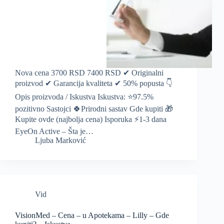
Nova cena 3700 RSD 7400 RSD ✔ Originalni
proizvod ✔ Garancija kvaliteta ✔ 50% popusta 👇
Opis proizvoda / Iskustva Iskustva: ⭐️97.5%
pozitivno Sastojci 🍀Prirodni sastav Gde kupiti 🎁
Kupite ovde (najbolja cena) Isporuka ⚡️1-3 dana
EyeOn Active – Šta je…
Ljuba Marković
Vid
VisionMed – Cena – u Apotekama – Lilly – Gde