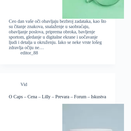
Ceo dan vaše oči obavljaju bezbroj zadataka, kao što
su čitanje znakova, snalaženje u saobraćaju,
obavljanje poslova, priprema obroka, bavljenje
sportom, gledanje u digitalne ekrane i uočavanje
ljudi i detalja u okruženju. Iako se neke vrste lošeg
zdravlja očiju ne…
editor_88
Vid
O Caps – Cena – Lilly – Prevara – Forum – Iskustva