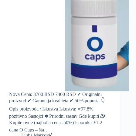
Nova Cena: 3700 RSD 7400 RSD ✔ Originalni
proizvod ✔ Garancija kvaliteta ✔ 50% popusta 👇
Opis proizvoda / Iskustva Iskustva: ⭐️97.8%
pozitivno Sastojci 🍀Prirodni sastav Gde kupiti 🎁
Kupite ovde (najbolja cena -50%) Isporuka ⚡️1-2
dana O Caps – šta…
Ljuba Marković