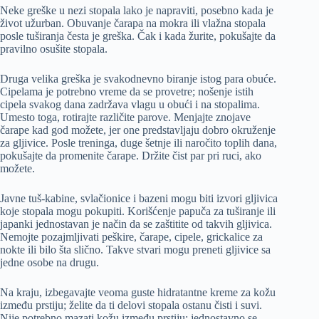
Neke greške u nezi stopala lako je napraviti, posebno kada je
život užurban. Obuvanje čarapa na mokra ili vlažna stopala
posle tuširanja česta je greška. Čak i kada žurite, pokušajte da
pravilno osušite stopala.
Druga velika greška je svakodnevno biranje istog para obuće.
Cipelama je potrebno vreme da se provetre; nošenje istih
cipela svakog dana zadržava vlagu u obući i na stopalima.
Umesto toga, rotirajte različite parove. Menjajte znojave
čarape kad god možete, jer one predstavljaju dobro okruženje
za gljivice. Posle treninga, duge šetnje ili naročito toplih dana,
pokušajte da promenite čarape. Držite čist par pri ruci, ako
možete.
Javne tuš-kabine, svlačionice i bazeni mogu biti izvori gljivica
koje stopala mogu pokupiti. Korišćenje papuča za tuširanje ili
japanki jednostavan je način da se zaštitite od takvih gljivica.
Nemojte pozajmljivati peškire, čarape, cipele, grickalice za
nokte ili bilo šta slično. Takve stvari mogu preneti gljivice sa
jedne osobe na drugu.
Na kraju, izbegavajte veoma guste hidratantne kreme za kožu
između prstiju; želite da ti delovi stopala ostanu čisti i suvi.
Nije potrebno mazati kožu između prstiju; jednostavno se