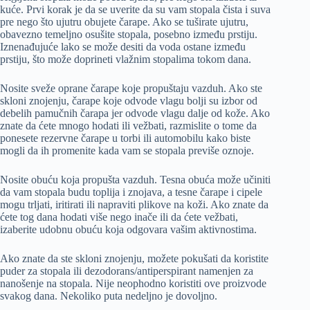
kuće. Prvi korak je da se uverite da su vam stopala čista i suva
pre nego što ujutru obujete čarape. Ako se tuširate ujutru,
obavezno temeljno osušite stopala, posebno između prstiju.
Iznenađujuće lako se može desiti da voda ostane između
prstiju, što može doprineti vlažnim stopalima tokom dana.
Nosite sveže oprane čarape koje propuštaju vazduh. Ako ste
skloni znojenju, čarape koje odvode vlagu bolji su izbor od
debelih pamučnih čarapa jer odvode vlagu dalje od kože. Ako
znate da ćete mnogo hodati ili vežbati, razmislite o tome da
ponesete rezervne čarape u torbi ili automobilu kako biste
mogli da ih promenite kada vam se stopala previše oznoje.
Nosite obuću koja propušta vazduh. Tesna obuća može učiniti
da vam stopala budu toplija i znojava, a tesne čarape i cipele
mogu trljati, iritirati ili napraviti plikove na koži. Ako znate da
ćete tog dana hodati više nego inače ili da ćete vežbati,
izaberite udobnu obuću koja odgovara vašim aktivnostima.
Ako znate da ste skloni znojenju, možete pokušati da koristite
puder za stopala ili dezodorans/antiperspirant namenjen za
nanošenje na stopala. Nije neophodno koristiti ove proizvode
svakog dana. Nekoliko puta nedeljno je dovoljno.