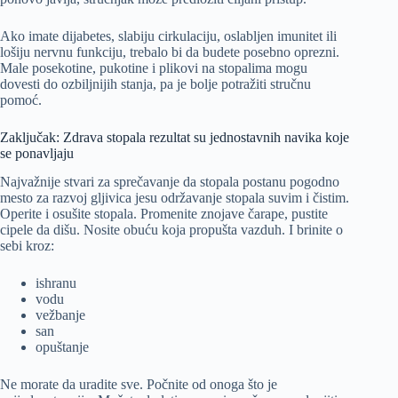
Ako imate dijabetes, slabiju cirkulaciju, oslabljen imunitet ili
lošiju nervnu funkciju, trebalo bi da budete posebno oprezni.
Male posekotine, pukotine i plikovi na stopalima mogu
dovesti do ozbiljnijih stanja, pa je bolje potražiti stručnu
pomoć.
Zaključak: Zdrava stopala rezultat su jednostavnih navika koje
se ponavljaju
Najvažnije stvari za sprečavanje da stopala postanu pogodno
mesto za razvoj gljivica jesu održavanje stopala suvim i čistim.
Operite i osušite stopala. Promenite znojave čarape, pustite
cipele da dišu. Nosite obuću koja propušta vazduh. I brinite o
sebi kroz:
ishranu
vodu
vežbanje
san
opuštanje
Ne morate da uradite sve. Počnite od onoga što je