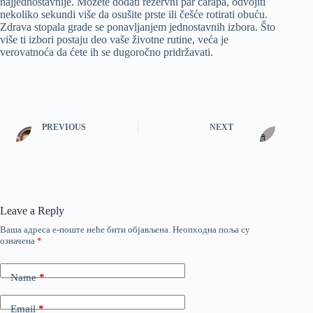
najjednostavnije. Možete dodati rezervni par čarapa, odvojiti
nekoliko sekundi više da osušite prste ili češće rotirati obuću.
Zdrava stopala grade se ponavljanjem jednostavnih izbora. Što
više ti izbori postaju deo vaše životne rutine, veća je
verovatnoća da ćete ih se dugoročno pridržavati.
PREVIOUS
NEXT
Leave a Reply
Ваша адреса е-поште неће бити објављена.
Неопходна поља су
означена
*
Name
*
Email
*