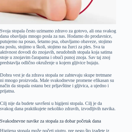
Svoja stopala često uzimamo zdravo za gotovo, ali ona svakog
dana obavljaju mnogo posla za nas. Hodamo do prodavnice,
putujemo na posao, šetamo psa, obavljamo obaveze, stojimo
na poslu, stojimo u školi, stojimo na žurci za ples. Sva ta
aktivnost dovodi do znojavih, neudobnih stopala koja satima
stoje u znojavim čarapama i obući punoj znoja. Sav taj znoj
predstavlja odlično okruženje u kojem gljivice bujaju.
Dobra vest je da zdrava stopala ne zahtevaju skupe tretmane
ni mnogo proizvoda. Male svakodnevne promene efikasan su
način da stopala ostanu bez prljavštine i gljivica, a ujedno i
prijatna.
Cilj nije da budete savršeni u higijeni stopala. Cilj je da
svakog dana praktikujete nekoliko zdravih, izvodljivih navika.
Svakodnevne navike za stopala za dobar početak dana
Higijena stopala može početi ujutru, pre nego što izađete iz