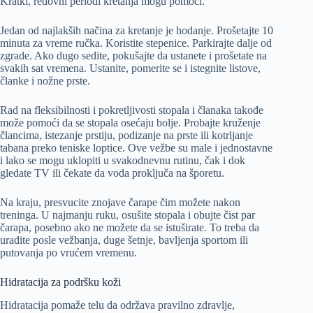
Kratki, redovni periodi kretanja mogu pomoći.
Jedan od najlakših načina za kretanje je hodanje. Prošetajte 10
minuta za vreme ručka. Koristite stepenice. Parkirajte dalje od
zgrade. Ako dugo sedite, pokušajte da ustanete i prošetate na
svakih sat vremena. Ustanite, pomerite se i istegnite listove,
članke i nožne prste.
Rad na fleksibilnosti i pokretljivosti stopala i članaka takođe
može pomoći da se stopala osećaju bolje. Probajte kruženje
člancima, istezanje prstiju, podizanje na prste ili kotrljanje
tabana preko teniske loptice. Ove vežbe su male i jednostavne
i lako se mogu uklopiti u svakodnevnu rutinu, čak i dok
gledate TV ili čekate da voda proključa na šporetu.
Na kraju, presvucite znojave čarape čim možete nakon
treninga. U najmanju ruku, osušite stopala i obujte čist par
čarapa, posebno ako ne možete da se istuširate. To treba da
uradite posle vežbanja, duge šetnje, bavljenja sportom ili
putovanja po vrućem vremenu.
Hidratacija za podršku koži
Hidratacija pomaže telu da održava pravilno zdravlje,