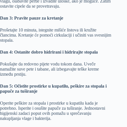
vlagu, olabavite pertle i izvadite uloške, ako je moguće. Zatim
ostavite cipele da se provetravaju.
Dan 3: Pravite pauze za kretanje
Prošetajte 10 minuta, istegnite mišiće listova ili kružite
člancima. Kretanje će pomoći cirkulaciji i učiniti vas svesnijim
stopala.
Dan 4: Ostanite dobro hidrirani i hidrirajte stopala
Pokušajte da redovno pijete vodu tokom dana. Uveče
namažite suve pete i tabane, ali izbegavajte teške kreme
između prstiju.
Dan 5: Očistite prostirke u kupatilu, peškire za stopala i
papuče za tuširanje
Operite peškire za stopala i prostirke u kupatilu kada je
potrebno. Isperite i osušite papuče za tuširanje. Jednostavni
higijenski zadaci poput ovih pomažu u sprečavanju
nakupljanja vlage i bakterija.