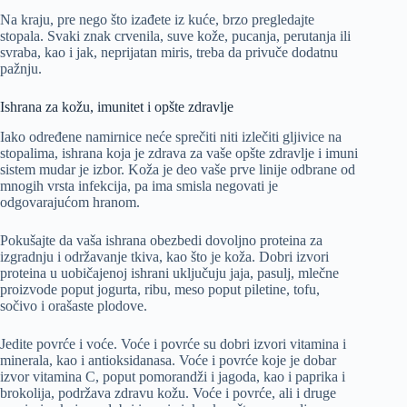
Na kraju, pre nego što izađete iz kuće, brzo pregledajte
stopala. Svaki znak crvenila, suve kože, pucanja, perutanja ili
svraba, kao i jak, neprijatan miris, treba da privuče dodatnu
pažnju.
Ishrana za kožu, imunitet i opšte zdravlje
Iako određene namirnice neće sprečiti niti izlečiti gljivice na
stopalima, ishrana koja je zdrava za vaše opšte zdravlje i imuni
sistem mudar je izbor. Koža je deo vaše prve linije odbrane od
mnogih vrsta infekcija, pa ima smisla negovati je
odgovarajućom hranom.
Pokušajte da vaša ishrana obezbedi dovoljno proteina za
izgradnju i održavanje tkiva, kao što je koža. Dobri izvori
proteina u uobičajenoj ishrani uključuju jaja, pasulj, mlečne
proizvode poput jogurta, ribu, meso poput piletine, tofu,
sočivo i orašaste plodove.
Jedite povrće i voće. Voće i povrće su dobri izvori vitamina i
minerala, kao i antioksidanasa. Voće i povrće koje je dobar
izvor vitamina C, poput pomorandži i jagoda, kao i paprika i
brokolija, podržava zdravu kožu. Voće i povrće, ali i druge