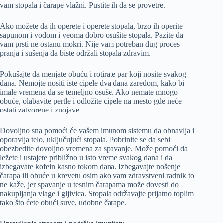
vam stopala i čarape vlažni. Pustite ih da se provetre.
Ako možete da ih operete i operete stopala, brzo ih operite
sapunom i vodom i veoma dobro osušite stopala. Pazite da
vam prsti ne ostanu mokri. Nije vam potreban dug proces
pranja i sušenja da biste održali stopala zdravim.
Pokušajte da menjate obuću i rotirate par koji nosite svakog
dana. Nemojte nositi iste cipele dva dana zaredom, kako bi
imale vremena da se temeljno osuše. Ako nemate mnogo
obuće, olabavite pertle i odložite cipele na mesto gde neće
ostati zatvorene i znojave.
Dovoljno sna pomoći će vašem imunom sistemu da obnavlja i
oporavlja telo, uključujući stopala. Pobrinite se da sebi
obezbedite dovoljno vremena za spavanje. Može pomoći da
ležete i ustajete približno u isto vreme svakog dana i da
izbegavate kofein kasno tokom dana. Izbegavajte nošenje
čarapa ili obuće u krevetu osim ako vam zdravstveni radnik to
ne kaže, jer spavanje u tesnim čarapama može dovesti do
nakupljanja vlage i gljivica. Stopala održavajte prijatno toplim
tako što ćete obući suve, udobne čarape.