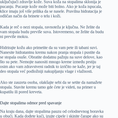
uključujući zdravlje kože. Suva koža na stopalima sklonija je
pucanju. Pucanje kože može biti bolno. Ako je koža ispucala,
klice imaju još više prilika da se nasele. Pravilna hidratacija je
odličan način da brinete o telu i koži.
Kada je reč o nezi stopala, ravnoteža je ključna. Ne želite da
vam stopala budu previše suva. Istovremeno, ne želite da budu
ni previše mokra.
Hidrirajte kožu ako primetite da su vam pete ili tabani suvi.
Nanesite hidratantnu kremu nakon pranja stopala i pustite da
se stopala osuše. Obratite dodatnu pažnju na suve delove, kao
što su pete. Nemojte nanositi mnogo kreme između prstiju
osim ako vam zdravstveni radnik to izričito ne kaže, jer je taj
deo stopala već podložniji nakupljanju vlage i vlažnosti.
Ako ste zauzeta osoba, olakšajte sebi da se setite da namažete
stopala. Stavite kremu tamo gde ćete je videti, na primer u
kupatilu ili pored kreveta.
Dajte stopalima odmor pred spavanje
Na kraju dana, dajte stopalima pauzu od celodnevnog boravka
u obući. Kada dođete kući, izujte cipele i skinite čarape ako su