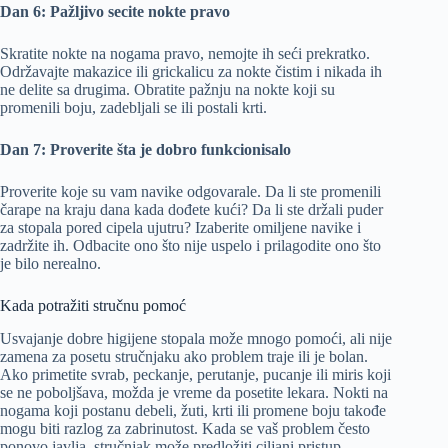
Dan 6: Pažljivo secite nokte pravo
Skratite nokte na nogama pravo, nemojte ih seći prekratko.
Održavajte makazice ili grickalicu za nokte čistim i nikada ih
ne delite sa drugima. Obratite pažnju na nokte koji su
promenili boju, zadebljali se ili postali krti.
Dan 7: Proverite šta je dobro funkcionisalo
Proverite koje su vam navike odgovarale. Da li ste promenili
čarape na kraju dana kada dođete kući? Da li ste držali puder
za stopala pored cipela ujutru? Izaberite omiljene navike i
zadržite ih. Odbacite ono što nije uspelo i prilagodite ono što
je bilo nerealno.
Kada potražiti stručnu pomoć
Usvajanje dobre higijene stopala može mnogo pomoći, ali nije
zamena za posetu stručnjaku ako problem traje ili je bolan.
Ako primetite svrab, peckanje, perutanje, pucanje ili miris koji
se ne poboljšava, možda je vreme da posetite lekara. Nokti na
nogama koji postanu debeli, žuti, krti ili promene boju takođe
mogu biti razlog za zabrinutost. Kada se vaš problem često
ponovo javlja, stručnjak može predložiti ciljani pristup.