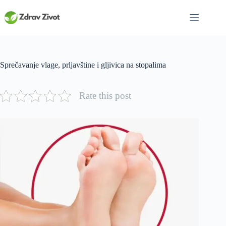
Skip
to
content
Sprečavanje vlage, prljavštine i gljivica na stopalima
Rate this post