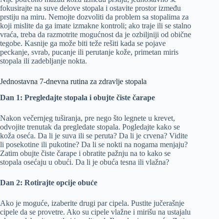
fokusirajte na suve delove stopala i ostavite prostor između
prstiju na miru. Nemojte dozvoliti da problem sa stopalima za
koji mislite da ga imate izmakne kontroli; ako traje ili se stalno
vraća, treba da razmotrite mogućnost da je ozbiljniji od obične
tegobe. Kasnije ga može biti teže rešiti kada se pojave
peckanje, svrab, pucanje ili perutanje kože, primetan miris
stopala ili zadebljanje nokta.
Jednostavna 7-dnevna rutina za zdravlje stopala
Dan 1: Pregledajte stopala i obujte čiste čarape
Nakon večernjeg tuširanja, pre nego što legnete u krevet,
odvojite trenutak da pregledate stopala. Pogledajte kako se
koža oseća. Da li je suva ili se peruta? Da li je crvena? Vidite
li posekotine ili pukotine? Da li se nokti na nogama menjaju?
Zatim obujte čiste čarape i obratite pažnju na to kako se
stopala osećaju u obući. Da li je obuća tesna ili vlažna?
Dan 2: Rotirajte opcije obuće
Ako je moguće, izaberite drugi par cipela. Pustite jučerašnje
cipele da se provetre. Ako su cipele vlažne i mirišu na ustajalu