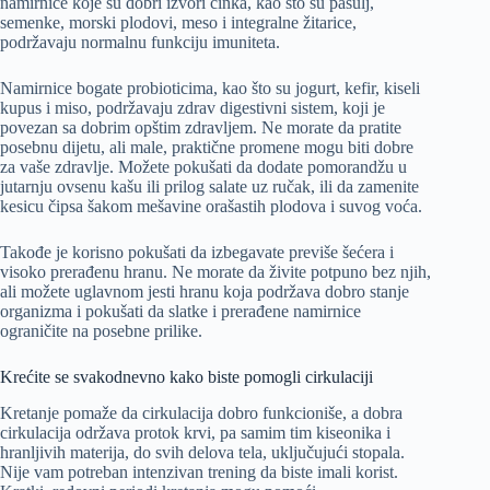
namirnice koje su dobri izvori cinka, kao što su pasulj,
semenke, morski plodovi, meso i integralne žitarice,
podržavaju normalnu funkciju imuniteta.
Namirnice bogate probioticima, kao što su jogurt, kefir, kiseli
kupus i miso, podržavaju zdrav digestivni sistem, koji je
povezan sa dobrim opštim zdravljem. Ne morate da pratite
posebnu dijetu, ali male, praktične promene mogu biti dobre
za vaše zdravlje. Možete pokušati da dodate pomorandžu u
jutarnju ovsenu kašu ili prilog salate uz ručak, ili da zamenite
kesicu čipsa šakom mešavine orašastih plodova i suvog voća.
Takođe je korisno pokušati da izbegavate previše šećera i
visoko prerađenu hranu. Ne morate da živite potpuno bez njih,
ali možete uglavnom jesti hranu koja podržava dobro stanje
organizma i pokušati da slatke i prerađene namirnice
ograničite na posebne prilike.
Krećite se svakodnevno kako biste pomogli cirkulaciji
Kretanje pomaže da cirkulacija dobro funkcioniše, a dobra
cirkulacija održava protok krvi, pa samim tim kiseonika i
hranljivih materija, do svih delova tela, uključujući stopala.
Nije vam potreban intenzivan trening da biste imali korist.