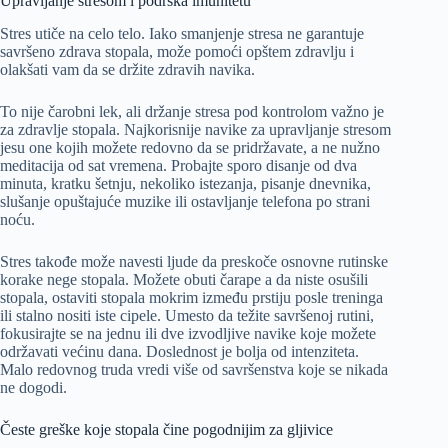
Upravljanje stresom i podrška imunitetu
Stres utiče na celo telo. Iako smanjenje stresa ne garantuje
savršeno zdrava stopala, može pomoći opštem zdravlju i
olakšati vam da se držite zdravih navika.
To nije čarobni lek, ali držanje stresa pod kontrolom važno je
za zdravlje stopala. Najkorisnije navike za upravljanje stresom
jesu one kojih možete redovno da se pridržavate, a ne nužno
meditacija od sat vremena. Probajte sporo disanje od dva
minuta, kratku šetnju, nekoliko istezanja, pisanje dnevnika,
slušanje opuštajuće muzike ili ostavljanje telefona po strani
noću.
Stres takođe može navesti ljude da preskoče osnovne rutinske
korake nege stopala. Možete obuti čarape a da niste osušili
stopala, ostaviti stopala mokrim između prstiju posle treninga
ili stalno nositi iste cipele. Umesto da težite savršenoj rutini,
fokusirajte se na jednu ili dve izvodljive navike koje možete
održavati većinu dana. Doslednost je bolja od intenziteta.
Malo redovnog truda vredi više od savršenstva koje se nikada
ne dogodi.
Česte greške koje stopala čine pogodnijim za gljivice