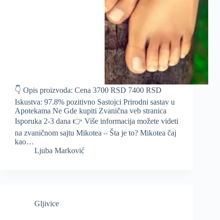
👇 Opis proizvoda: Cena 3700 RSD 7400 RSD
Iskustva: 97.8% pozitivno Sastojci Prirodni sastav u
Apotekama Ne Gde kupiti Zvanična veb stranica
Isporuka 2-3 dana 👉 Više informacija možete videti
na zvaničnom sajtu Mikotea – Šta je to? Mikotea čaj
kao…
Ljuba Marković
Gljivice