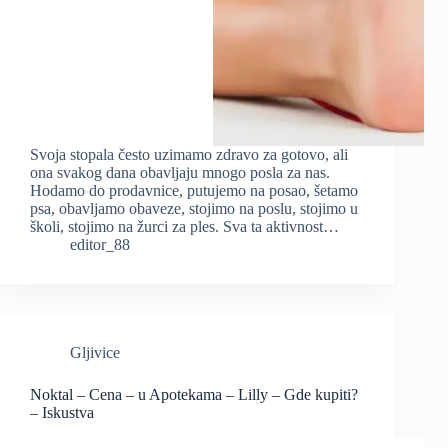
Svoja stopala često uzimamo zdravo za gotovo, ali
ona svakog dana obavljaju mnogo posla za nas.
Hodamo do prodavnice, putujemo na posao, šetamo
psa, obavljamo obaveze, stojimo na poslu, stojimo u
školi, stojimo na žurci za ples. Sva ta aktivnost…
editor_88
Gljivice
Noktal – Cena – u Apotekama – Lilly – Gde kupiti?
– Iskustva