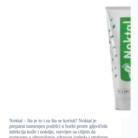
Noktal – šta je to i za šta se koristi? Noktal je
preparat namenjen podršci u borbi protiv gljivičnih
infekcija kože i noktiju, razvijen sa ciljem da
pomogne u obnavljanju zdravog izgleda i strukture