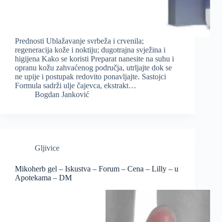
Prednosti Ublažavanje svrbeža i crvenila;
regeneracija kože i noktiju; dugotrajna svježina i
higijena Kako se koristi Preparat nanesite na suhu i
opranu kožu zahvaćenog područja, utrljajte dok se
ne upije i postupak redovito ponavljajte. Sastojci
Formula sadrži ulje čajevca, ekstrakt…
Bogdan Janković
Gljivice
Mikoherb gel – Iskustva – Forum – Cena – Lilly – u
Apotekama – DM