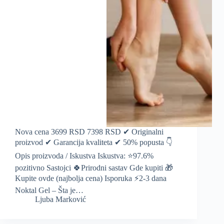
Nova cena 3699 RSD 7398 RSD ✔ Originalni
proizvod ✔ Garancija kvaliteta ✔ 50% popusta 👇
Opis proizvoda / Iskustva Iskustva: ⭐️97.6%
pozitivno Sastojci 🍀Prirodni sastav Gde kupiti 🎁
Kupite ovde (najbolja cena) Isporuka ⚡️2-3 dana
Noktal Gel – Šta je…
Ljuba Marković