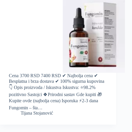
Cena 3700 RSD 7400 RSD ✔ Najbolja cena ✔
Besplatna i brza dostava ✔ 100% sigurna kupovina
👇 Opis proizvoda / Iskustva Iskustva: ⭐️98.2%
pozitivno Sastojci 🍀Prirodni sastav Gde kupiti 🎁
Kupite ovde (najbolja cena) Isporuka ⚡️2-3 dana
Fungomin – šta…
Tijana Stojanović