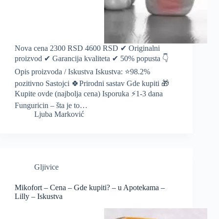
Nova cena 2300 RSD 4600 RSD ✔ Originalni
proizvod ✔ Garancija kvaliteta ✔ 50% popusta 👇
Opis proizvoda / Iskustva Iskustva: ⭐️98.2%
pozitivno Sastojci 🍀Prirodni sastav Gde kupiti 🎁
Kupite ovde (najbolja cena) Isporuka ⚡️1-3 dana
Funguricin – šta je to…
Ljuba Marković
Gljivice
Mikofort – Cena – Gde kupiti? – u Apotekama –
Lilly – Iskustva