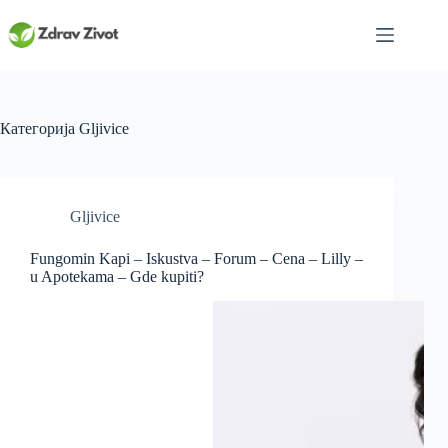
Skip
to
content
Категорија
Gljivice
Gljivice
Fungomin Kapi – Iskustva – Forum – Cena – Lilly –
u Apotekama – Gde kupiti?