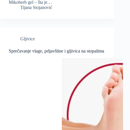
Mikoherb gel – šta je…
Tijana Stojanović
Gljivice
Sprečavanje vlage, prljavštine i gljivica na stopalima