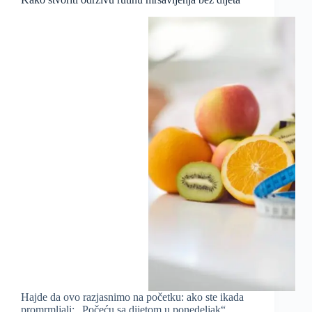
Hajde da ovo razjasnimo na početku: ako ste ikada
promrmljali: „Počeću sa dijetom u ponedeljak“,