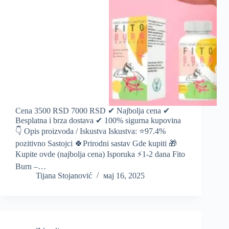
Cena 3500 RSD 7000 RSD ✔ Najbolja cena ✔
Besplatna i brza dostava ✔ 100% sigurna kupovina
👇 Opis proizvoda / Iskustva Iskustva: ⭐️97.4%
pozitivno Sastojci 🍀Prirodni sastav Gde kupiti 🎁
Kupite ovde (najbolja cena) Isporuka ⚡️1-2 dana Fito
Burn –…
Tijana Stojanović
мај 16, 2025