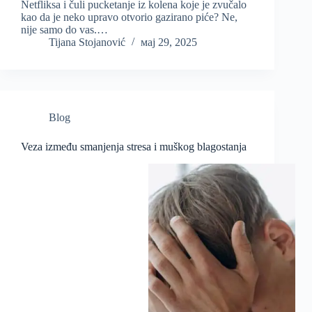
Netfliksa i čuli pucketanje iz kolena koje je zvučalo
kao da je neko upravo otvorio gazirano piće? Ne,
nije samo do vas.…
Tijana Stojanović
мај 29, 2025
Blog
Veza između smanjenja stresa i muškog blagostanja