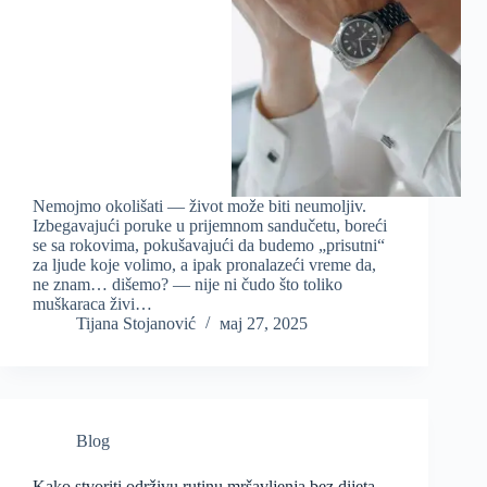
Nemojmo okolišati — život može biti neumoljiv.
Izbegavajući poruke u prijemnom sandučetu, boreći
se sa rokovima, pokušavajući da budemo „prisutni“
za ljude koje volimo, a ipak pronalazeći vreme da,
ne znam… dišemo? — nije ni čudo što toliko
muškaraca živi…
Tijana Stojanović
мај 27, 2025
Blog
Kako stvoriti održivu rutinu mršavljenja bez dijeta