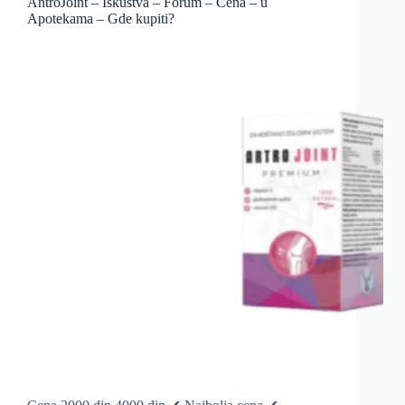
AntroJoint – Iskustva – Forum – Cena – u
Apotekama – Gde kupiti?