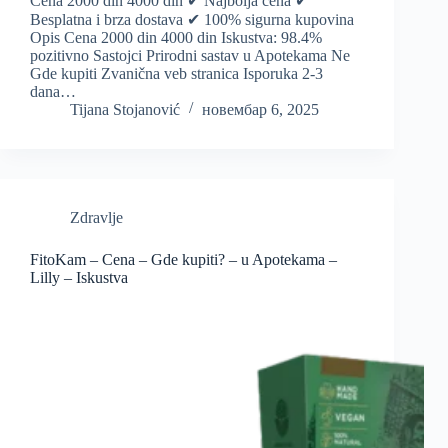
Cena 2000 din 4000 din ✔ Najbolja cena ✔
Besplatna i brza dostava ✔ 100% sigurna kupovina
Opis Cena 2000 din 4000 din Iskustva: 98.4%
pozitivno Sastojci Prirodni sastav u Apotekama Ne
Gde kupiti Zvanična veb stranica Isporuka 2-3
dana…
Tijana Stojanović
новембар 6, 2025
Zdravlje
FitoKam – Cena – Gde kupiti? – u Apotekama –
Lilly – Iskustva