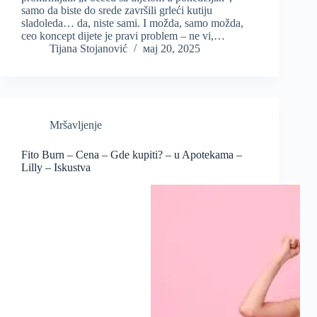
samo da biste do srede završili grleći kutiju
sladoleda… da, niste sami. I možda, samo možda,
ceo koncept dijete je pravi problem – ne vi,…
Tijana Stojanović
мај 20, 2025
Mršavljenje
Fito Burn – Cena – Gde kupiti? – u Apotekama –
Lilly – Iskustva