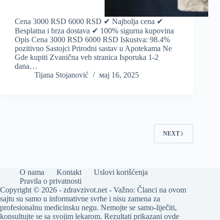
Cena 3000 RSD 6000 RSD ✔ Najbolja cena ✔
Besplatna i brza dostava ✔ 100% sigurna kupovina
Opis Cena 3000 RSD 6000 RSD Iskustva: 98.4%
pozitivno Sastojci Prirodni sastav u Apotekama Ne
Gde kupiti Zvanična veb stranica Isporuka 1-2
dana…
Tijana Stojanović
мај 16, 2025
NEXT
O nama
Kontakt
Uslovi korišćenja
Pravila o privatnosti
Copyright © 2026 - zdravzivot.net - Važno: Članci na ovom
sajtu su samo u informativne svrhe i nisu zamena za
profesionalnu medicinsku negu. Nemojte se samo-liječiti,
konsultujte se sa svojim lekarom. Rezultati prikazani ovde