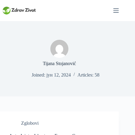
Skip
to
content
Tijana Stojanović
Joined: јун 12, 2024
Articles: 58
Zglobovi