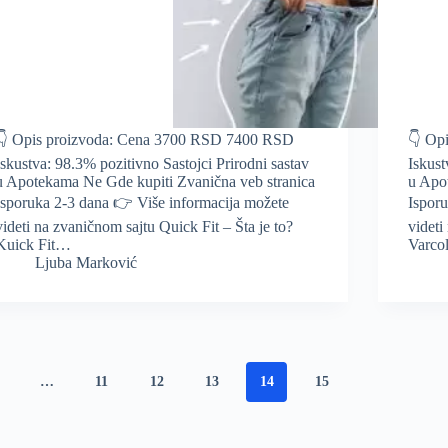
👇 Opis proizvoda: Cena 3700 RSD 7400 RSD
👇 Op
Iskustva: 98.3% pozitivno Sastojci Prirodni sastav
Iskust
u Apotekama Ne Gde kupiti Zvanična veb stranica
u Apo
Isporuka 2-3 dana 👉 Više informacija možete
Ispor
videti na zvaničnom sajtu Quick Fit – Šta je to?
videti
Kuick Fit…
Varco
Ljuba Marković
…
11
12
13
14
15