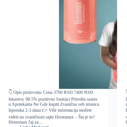
👇 Opis proizvoda: Cena 3700 RSD 7400 RSD
Iskustva: 98.5% pozitivno Sastojci Prirodni sastav
u Apotekama Ne Gde kupiti Zvanična veb stranica
Isporuka 2-3 dana 👉 Više informacija možete
videti na zvaničnom sajtu Hemomax – Šta je to?
Hemomax čaj za…