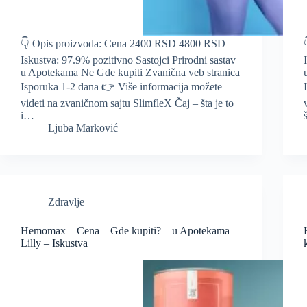
👇 Opis proizvoda: Cena 2400 RSD 4800 RSD
Iskustva: 97.9% pozitivno Sastojci Prirodni sastav
u Apotekama Ne Gde kupiti Zvanična veb stranica
Isporuka 1-2 dana 👉 Više informacija možete
videti na zvaničnom sajtu SlimfleX Čaj – šta je to
i…
Ljuba Marković
Zdravlje
Hemomax – Cena – Gde kupiti? – u Apotekama –
Lilly – Iskustva