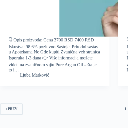
👇 Opis proizvoda: Cena 3700 RSD 7400 RSD
Iskustva: 98.6% pozitivno Sastojci Prirodni sastav
u Apotekama Ne Gde kupiti Zvanična veb stranica
Isporuka 1-3 dana 👉 Više informacija možete
videti na zvaničnom sajtu Pure Argan Oil – šta je
to i…
Ljuba Marković
1
PREV