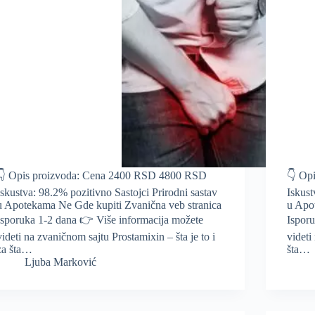
👇 Opis proizvoda: Cena 2400 RSD 4800 RSD
👇 Op
Iskustva: 98.2% pozitivno Sastojci Prirodni sastav
Iskust
u Apotekama Ne Gde kupiti Zvanična veb stranica
u Apo
Isporuka 1-2 dana 👉 Više informacija možete
Ispor
videti na zvaničnom sajtu Prostamixin – šta je to i
videti
za šta…
šta…
Ljuba Marković