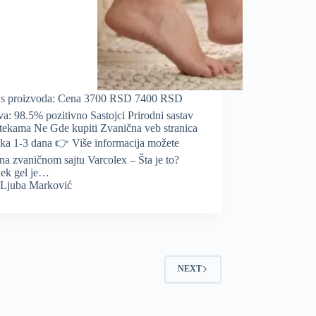
is proizvoda: Cena 3700 RSD 7400 RSD
va: 98.5% pozitivno Sastojci Prirodni sastav
tekama Ne Gde kupiti Zvanična veb stranica
uka 1-3 dana 👉 Više informacija možete
 na zvaničnom sajtu Varcolex – Šta je to?
lek gel je…
Ljuba Marković
NEXT