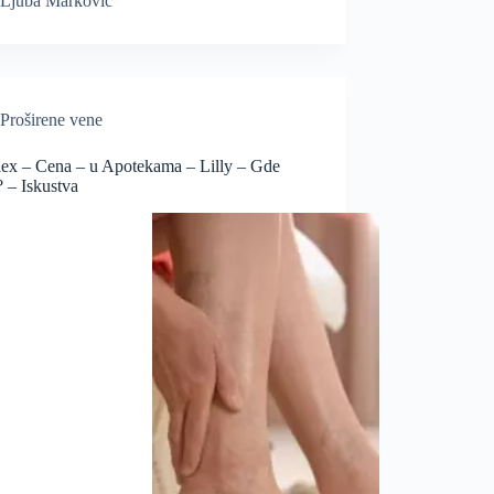
Ljuba Marković
Proširene vene
lex – Cena – u Apotekama – Lilly – Gde
? – Iskustva