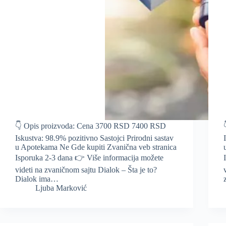
👇 Opis proizvoda: Cena 3700 RSD 7400 RSD
Iskustva: 98.9% pozitivno Sastojci Prirodni sastav
u Apotekama Ne Gde kupiti Zvanična veb stranica
Isporuka 2-3 dana 👉 Više informacija možete
videti na zvaničnom sajtu Dialok – Šta je to?
Dialok ima…
Ljuba Marković