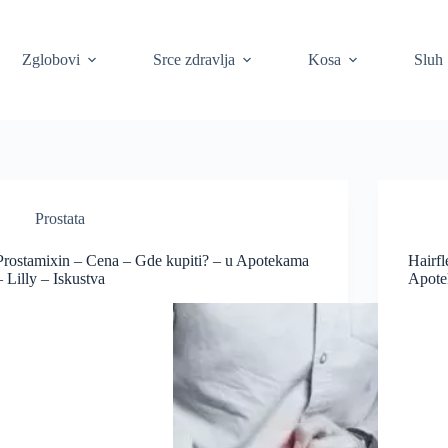
Zglobovi
Srce zdravlja
Kosa
Sluh
Prostata
Prostamixin – Cena – Gde kupiti? – u Apotekama
Hairf
– Lilly – Iskustva
Apote