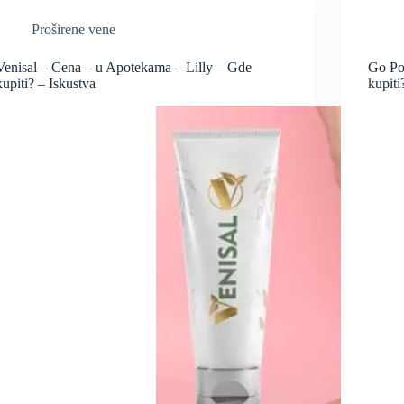
Proširene vene
Venisal – Cena – u Apotekama – Lilly – Gde
Go Po
kupiti? – Iskustva
kupiti