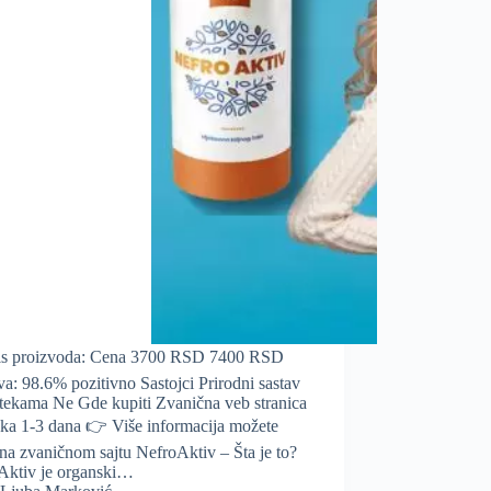
is proizvoda: Cena 3700 RSD 7400 RSD
va: 98.6% pozitivno Sastojci Prirodni sastav
tekama Ne Gde kupiti Zvanična veb stranica
uka 1-3 dana 👉 Više informacija možete
 na zvaničnom sajtu NefroAktiv – Šta je to?
Aktiv je organski…