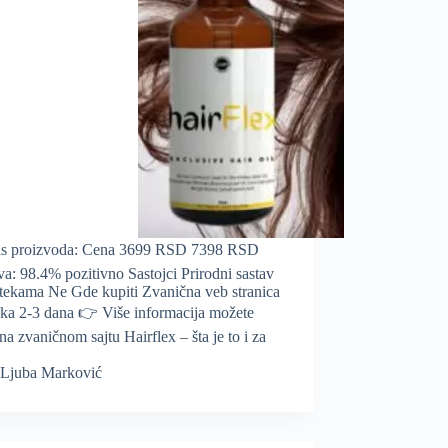
is proizvoda: Cena 3699 RSD 7398 RSD
va: 98.4% pozitivno Sastojci Prirodni sastav
tekama Ne Gde kupiti Zvanična veb stranica
uka 2-3 dana 👉 Više informacija možete
 na zvaničnom sajtu Hairflex – šta je to i za
Ljuba Marković