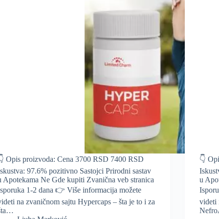
👇 Opis proizvoda: Cena 3700 RSD 7400 RSD
👇 Op
Iskustva: 97.6% pozitivno Sastojci Prirodni sastav
Iskust
u Apotekama Ne Gde kupiti Zvanična veb stranica
u Apo
Isporuka 1-2 dana 👉 Više informacija možete
Ispor
videti na zvaničnom sajtu Hypercaps – šta je to i za
videti
šta…
Nefro