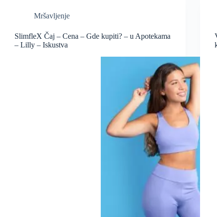
Mršavljenje
SlimfleX Čaj – Cena – Gde kupiti? – u Apotekama
– Lilly – Iskustva