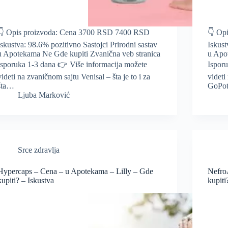
👇 Opis proizvoda: Cena 3700 RSD 7400 RSD
👇 Op
Iskustva: 98.6% pozitivno Sastojci Prirodni sastav
Iskust
u Apotekama Ne Gde kupiti Zvanična veb stranica
u Apo
Isporuka 1-3 dana 👉 Više informacija možete
Ispor
videti na zvaničnom sajtu Venisal – šta je to i za
videti
šta…
GoPot
Ljuba Marković
Srce zdravlja
Hypercaps – Cena – u Apotekama – Lilly – Gde
Nefro
kupiti? – Iskustva
kupiti