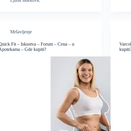
Ljuba Marković
Mršavljenje
Quick Fit – Iskustva – Forum – Cena – u
Varco
Apotekama – Gde kupiti?
kupiti