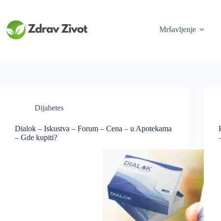
Skip
to
content
Mršavljenje
Dijabetes
Dialok – Iskustva – Forum – Cena – u Apotekama
– Gde kupiti?