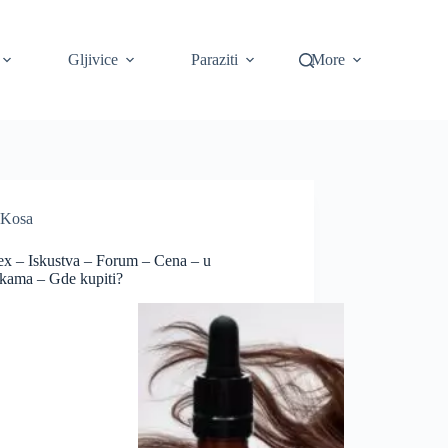
Gljivice
Paraziti
More
Kosa
lex – Iskustva – Forum – Cena – u
kama – Gde kupiti?