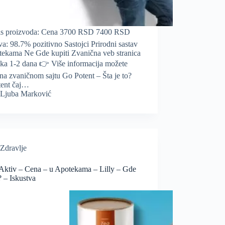
is proizvoda: Cena 3700 RSD 7400 RSD
va: 98.7% pozitivno Sastojci Prirodni sastav
tekama Ne Gde kupiti Zvanična veb stranica
uka 1-2 dana 👉 Više informacija možete
 na zvaničnom sajtu Go Potent – Šta je to?
ent čaj…
Ljuba Marković
Zdravlje
Aktiv – Cena – u Apotekama – Lilly – Gde
? – Iskustva